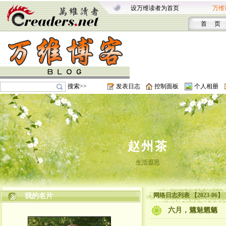
设万维读者为首页
万维
首 页
搜索>>
发表日志
控制面板
个人相册
赵州茶
生活遐思
网络日志列表 【2023-06】
我的名片
六月，魑魅魍魉