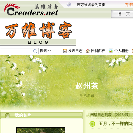
设万维读者为首页
万维
首 页
搜索>>
发表日志
控制面板
个人相册
赵州茶
生活遐思
网络日志列表 【2022-05】
我的名片
五月，不一样的烟