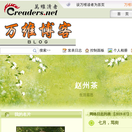
设万维读者为首页
万维
首 页
搜索>>
发表日志
控制面板
个人相册
赵州茶
生活遐思
网络日志列表 【2019-07】
我的名片
七月，骂街