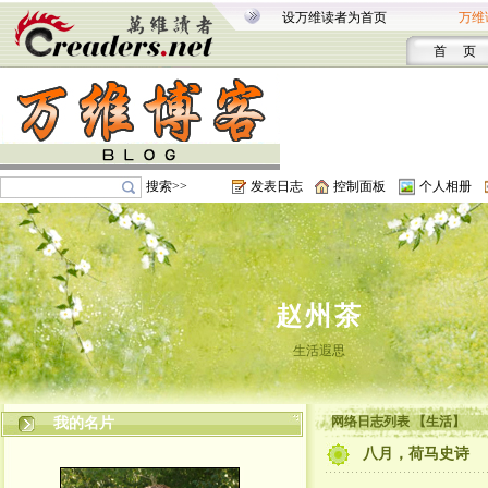
设万维读者为首页
万维
首 页
搜索>>
发表日志
控制面板
个人相册
赵州茶
生活遐思
网络日志列表 【生活】
我的名片
八月，荷马史诗