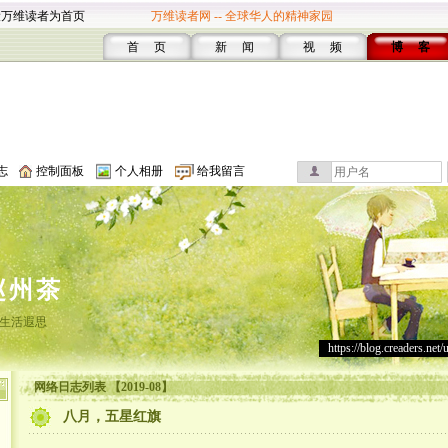
设万维读者为首页
万维读者网 -- 全球华人的精神家园
首 页
新 闻
视 频
博 客
志
控制面板
个人相册
给我留言
赵州茶
生活遐思
https://blog.creaders.net/
网络日志列表 【2019-08】
八月，五星红旗