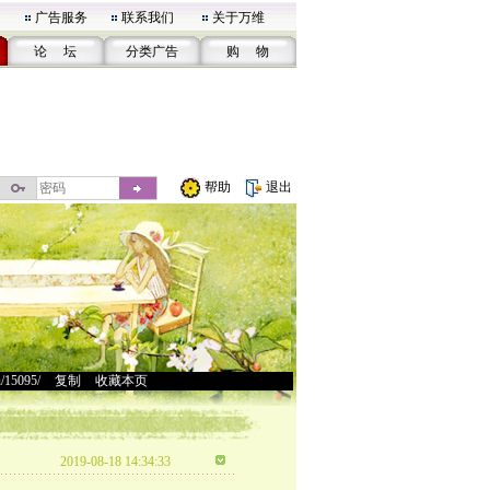
广告服务
联系我们
关于万维
论 坛
分类广告
购 物
帮助
退出
u/15095/
>
复制
>
收藏本页
2019-08-18 14:34:33