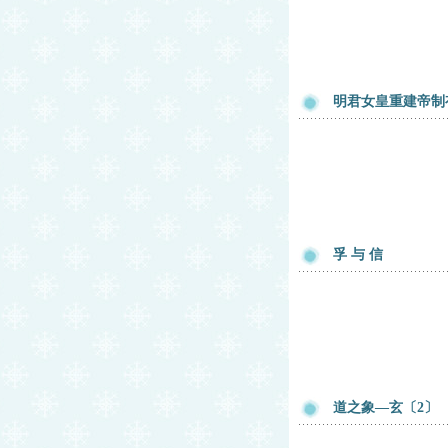
明君女皇重建帝制
孚 与 信
道之象—玄〔2〕