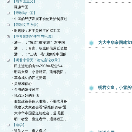
【后帝国主义】
· 谦谦帝国
【帝制与中国】
· 中国的经济发展不会使政治制度过
【帝制文章收录】
· 谢选骏：君主是民主的捍卫者
【中共体制的变异与完结】
· 潘一丁：“象道”和“蚁道”--对中国
为大中华帝国建立
· 潘一丁：专家、权威的信用贬值根
· 潘一丁：“三钱一毛”现象给中国的
【明君小雪天下论坛言论收录】
· 民主运动的丧钟-2005年纪念6-4
· 明君女皇，小雪所宗。建都贵阳，
· 革命成功的四点要素
· 灵感和信心
明君女皇，小雪所
· 台湾的嫁接民主
· 说点汉奸的闲话
· 假如政策是任人唯能，不要求具备
· 我建议大家都去看“易经的奥秘”通
· 大中华帝国是道统社会，道 是国
· 明一者皇，查道者帝，通德者王，
【道学】
· 道学之一：道之像-玄