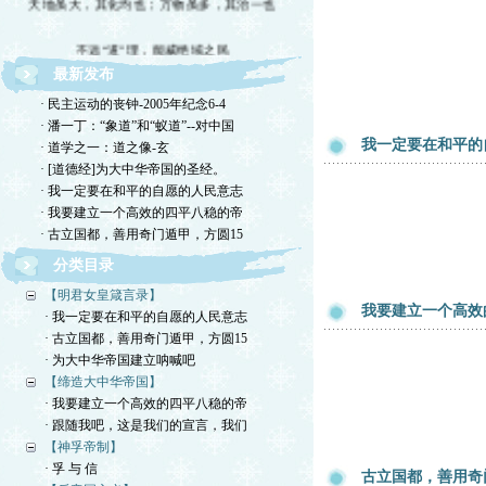
不远“道”理，能威绝域之民
最新发布
倡导文士精神
· 民主运动的丧钟-2005年纪念6-4
中国文化复兴
· 潘一丁：“象道”和“蚁道”--对中国
我一定要在和平的
· 道学之一：道之像-玄
· [道德经]为大中华帝国的圣经。
· 我一定要在和平的自愿的人民意志
· 我要建立一个高效的四平八稳的帝
· 古立国都，善用奇门遁甲，方圆15
分类目录
【明君女皇箴言录】
我要建立一个高效
· 我一定要在和平的自愿的人民意志
· 古立国都，善用奇门遁甲，方圆15
· 为大中华帝国建立呐喊吧
【缔造大中华帝国】
· 我要建立一个高效的四平八稳的帝
· 跟随我吧，这是我们的宣言，我们
【神孚帝制】
· 孚 与 信
古立国都，善用奇