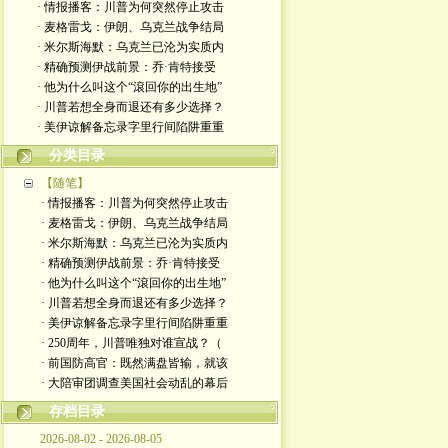
· 情报播客：川普为何突然停止攻击
· 麦格雷戈：伊朗、乌克兰战争结局
· 米尔斯海默：乌克兰已沦为实质内
· 精确预测伊战前景：乔·肯特接受
· 他为什么叫这个“滾回你的出生地”
· 川普若想全身而退还有多少选择？
· 美伊谅解备忘录字里行间陷阱重重
分类目录
【随笔】
· 情报播客：川普为何突然停止攻击
· 麦格雷戈：伊朗、乌克兰战争结局
· 米尔斯海默：乌克兰已沦为实质内
· 精确预测伊战前景：乔·肯特接受
· 他为什么叫这个“滾回你的出生地”
· 川普若想全身而退还有多少选择？
· 美伊谅解备忘录字里行间陷阱重重
· 250周年，川普唯独对谁宣战？（
· 前国防高官：既然满盘皆输，就该
· 大陪审团调查美国社会动乱的幕后
存档目录
2026-08-02 - 2026-08-05