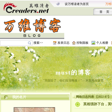
设万维读者为首页
万维
首 页
搜索>>
发表日志
控制面板
个人相册
must的博客
“天国近了，你们应当悔改！”— 末世悔改随笔
网络日志列表 【2022-07】
我的名片
英相强孙下台，英