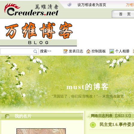
设万维读者为首页
万维
首 页
搜索>>
发表日志
控制面板
个人相册
must的博客
“天国近了，你们应当悔改！”— 末世悔改随笔
网络日志列表 【2022-12】
我的名片
民主党1.6.事件