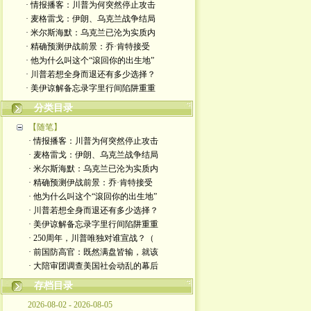
· 情报播客：川普为何突然停止攻击
· 麦格雷戈：伊朗、乌克兰战争结局
· 米尔斯海默：乌克兰已沦为实质内
· 精确预测伊战前景：乔·肯特接受
· 他为什么叫这个“滾回你的出生地”
· 川普若想全身而退还有多少选择？
· 美伊谅解备忘录字里行间陷阱重重
分类目录
【随笔】
· 情报播客：川普为何突然停止攻击
· 麦格雷戈：伊朗、乌克兰战争结局
· 米尔斯海默：乌克兰已沦为实质内
· 精确预测伊战前景：乔·肯特接受
· 他为什么叫这个“滾回你的出生地”
· 川普若想全身而退还有多少选择？
· 美伊谅解备忘录字里行间陷阱重重
· 250周年，川普唯独对谁宣战？（
· 前国防高官：既然满盘皆输，就该
· 大陪审团调查美国社会动乱的幕后
存档目录
2026-08-02 - 2026-08-05