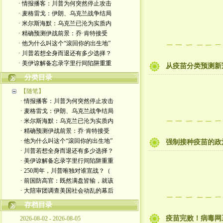
· 情报播客：川普为何突然停止攻击
· 麦格雷戈：伊朗、乌克兰战争结局
· 米尔斯海默：乌克兰已沦为实质内
· 精确预测伊战前景：乔·肯特接受
· 他为什么叫这个“滾回你的出生地”
· 川普若想全身而退还有多少选择？
· 美伊谅解备忘录字里行间陷阱重重
从疫苗分类预测新
分类目录
【随笔】
· 情报播客：川普为何突然停止攻击
· 麦格雷戈：伊朗、乌克兰战争结局
· 米尔斯海默：乌克兰已沦为实质内
· 精确预测伊战前景：乔·肯特接受
· 他为什么叫这个“滾回你的出生地”
强制接种疫苗的政
· 川普若想全身而退还有多少选择？
· 美伊谅解备忘录字里行间陷阱重重
· 250周年，川普唯独对谁宣战？（
· 前国防高官：既然满盘皆输，就该
· 大陪审团调查美国社会动乱的幕后
存档目录
疫苗完败！病毒网
2026-08-02 - 2026-08-05