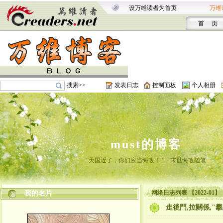
设万维读者为首页
万维
首 页
搜索>>
发表日志
控制面板
个人相册
must的博客
“天国近了，你们应当悔改！”— 末世悔改随笔
网络日志列表 【2022-01】
我的名片
走後門,拉關係,"