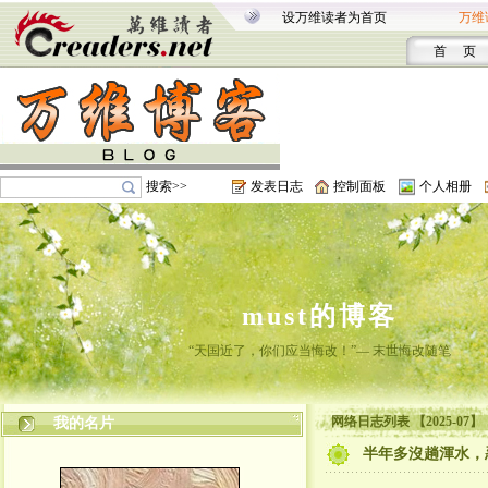
设万维读者为首页
万维
首 页
搜索>>
发表日志
控制面板
个人相册
must的博客
“天国近了，你们应当悔改！”— 末世悔改随笔
网络日志列表 【2025-07】
我的名片
半年多沒趟渾水，