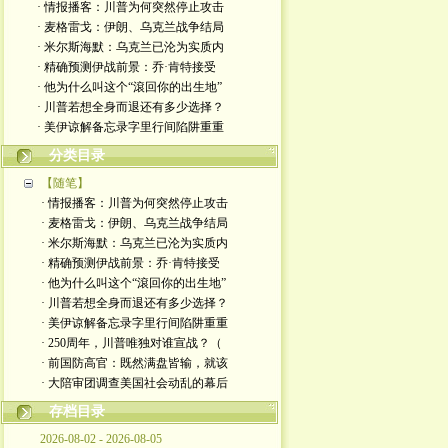
· 情报播客：川普为何突然停止攻击
· 麦格雷戈：伊朗、乌克兰战争结局
· 米尔斯海默：乌克兰已沦为实质内
· 精确预测伊战前景：乔·肯特接受
· 他为什么叫这个“滾回你的出生地”
· 川普若想全身而退还有多少选择？
· 美伊谅解备忘录字里行间陷阱重重
分类目录
【随笔】
· 情报播客：川普为何突然停止攻击
· 麦格雷戈：伊朗、乌克兰战争结局
· 米尔斯海默：乌克兰已沦为实质内
· 精确预测伊战前景：乔·肯特接受
· 他为什么叫这个“滾回你的出生地”
· 川普若想全身而退还有多少选择？
· 美伊谅解备忘录字里行间陷阱重重
· 250周年，川普唯独对谁宣战？（
· 前国防高官：既然满盘皆输，就该
· 大陪审团调查美国社会动乱的幕后
存档目录
2026-08-02 - 2026-08-05