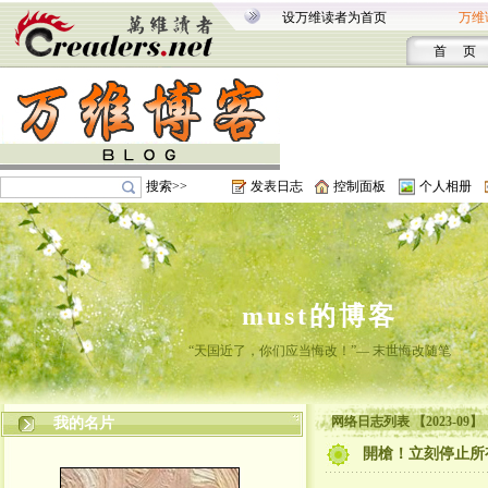
设万维读者为首页
万维
首 页
搜索>>
发表日志
控制面板
个人相册
must的博客
“天国近了，你们应当悔改！”— 末世悔改随笔
网络日志列表 【2023-09】
我的名片
開槍！立刻停止所