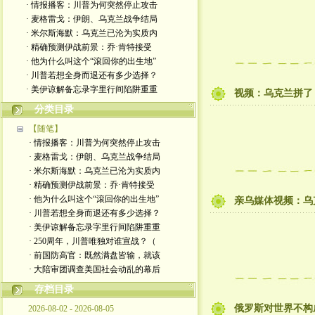
· 情报播客：川普为何突然停止攻击
· 麦格雷戈：伊朗、乌克兰战争结局
· 米尔斯海默：乌克兰已沦为实质内
· 精确预测伊战前景：乔·肯特接受
· 他为什么叫这个“滾回你的出生地”
· 川普若想全身而退还有多少选择？
· 美伊谅解备忘录字里行间陷阱重重
视频：乌克兰拼了
分类目录
【随笔】
· 情报播客：川普为何突然停止攻击
· 麦格雷戈：伊朗、乌克兰战争结局
· 米尔斯海默：乌克兰已沦为实质内
· 精确预测伊战前景：乔·肯特接受
· 他为什么叫这个“滾回你的出生地”
亲乌媒体视频：乌
· 川普若想全身而退还有多少选择？
· 美伊谅解备忘录字里行间陷阱重重
· 250周年，川普唯独对谁宣战？（
· 前国防高官：既然满盘皆输，就该
· 大陪审团调查美国社会动乱的幕后
存档目录
俄罗斯对世界不构
2026-08-02 - 2026-08-05