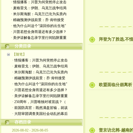
· 情报播客：川普为何突然停止攻击
· 麦格雷戈：伊朗、乌克兰战争结局
· 米尔斯海默：乌克兰已沦为实质内
· 精确预测伊战前景：乔·肯特接受
· 他为什么叫这个“滾回你的出生地”
· 川普若想全身而退还有多少选择？
· 美伊谅解备忘录字里行间陷阱重重
拜登为了胜选,不惜
分类目录
【随笔】
· 情报播客：川普为何突然停止攻击
· 麦格雷戈：伊朗、乌克兰战争结局
· 米尔斯海默：乌克兰已沦为实质内
· 精确预测伊战前景：乔·肯特接受
· 他为什么叫这个“滾回你的出生地”
欧盟面临分崩离析
· 川普若想全身而退还有多少选择？
· 美伊谅解备忘录字里行间陷阱重重
· 250周年，川普唯独对谁宣战？（
· 前国防高官：既然满盘皆输，就该
· 大陪审团调查美国社会动乱的幕后
存档目录
普京访北韩-越南
2026-08-02 - 2026-08-05