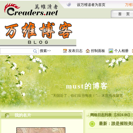
设万维读者为首页
万维
首 页
搜索>>
发表日志
控制面板
个人相册
must的博客
“天国近了，你们应当悔改！”— 末世悔改随笔
网络日志列表 【2024-06】
我的名片
最新：誰是摧毀美