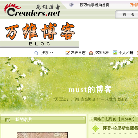
设万维读者为首页
万维
首 页
搜索>>
发表日志
控制面板
个人相册
must的博客
“天国近了，你们应当悔改！”— 末世悔改随笔
网络日志列表 【2024-07】
我的名片
拜登-哈里斯集团得