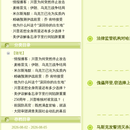
· 情报播客：川普为何突然停止攻击
· 麦格雷戈：伊朗、乌克兰战争结局
· 米尔斯海默：乌克兰已沦为实质内
· 精确预测伊战前景：乔·肯特接受
· 他为什么叫这个“滾回你的出生地”
· 川普若想全身而退还有多少选择？
· 美伊谅解备忘录字里行间陷阱重重
法律监管机构对哈
分类目录
【随笔】
· 情报播客：川普为何突然停止攻击
· 麦格雷戈：伊朗、乌克兰战争结局
· 米尔斯海默：乌克兰已沦为实质内
· 精确预测伊战前景：乔·肯特接受
· 他为什么叫这个“滾回你的出生地”
傀儡拜登,窃选捧上
· 川普若想全身而退还有多少选择？
· 美伊谅解备忘录字里行间陷阱重重
· 250周年，川普唯独对谁宣战？（
· 前国防高官：既然满盘皆输，就该
· 大陪审团调查美国社会动乱的幕后
存档目录
马斯克发誓消灭杀
2026-08-02 - 2026-08-05