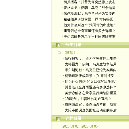
· 情报播客：川普为何突然停止攻击
· 麦格雷戈：伊朗、乌克兰战争结局
· 米尔斯海默：乌克兰已沦为实质内
· 精确预测伊战前景：乔·肯特接受
· 他为什么叫这个“滾回你的出生地”
· 川普若想全身而退还有多少选择？
· 美伊谅解备忘录字里行间陷阱重重
分类目录
【随笔】
· 情报播客：川普为何突然停止攻击
· 麦格雷戈：伊朗、乌克兰战争结局
· 米尔斯海默：乌克兰已沦为实质内
· 精确预测伊战前景：乔·肯特接受
· 他为什么叫这个“滾回你的出生地”
· 川普若想全身而退还有多少选择？
· 美伊谅解备忘录字里行间陷阱重重
· 250周年，川普唯独对谁宣战？（
· 前国防高官：既然满盘皆输，就该
· 大陪审团调查美国社会动乱的幕后
存档目录
2026-08-02 - 2026-08-05