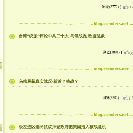
浏览(3772)
(17
台湾“统派”评论中共二十大·乌俄战况·欧盟乱象
浏览(3801)
(9
乌俄最新真实战况·斩首？核战？
浏览(3791)
(1
极左选区选民抗议拜登政府把美国拖入核战危机