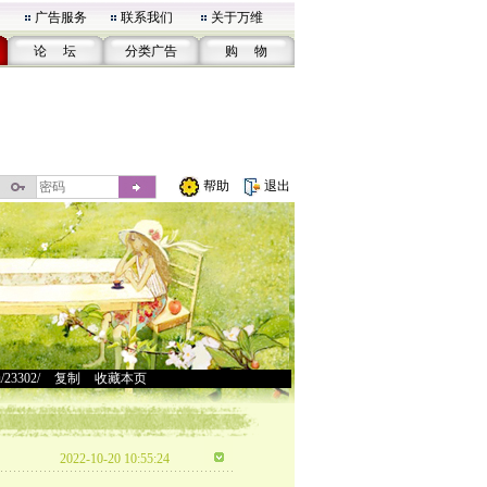
广告服务
联系我们
关于万维
论 坛
分类广告
购 物
帮助
退出
u/23302/
>
复制
>
收藏本页
2022-10-20 10:55:24