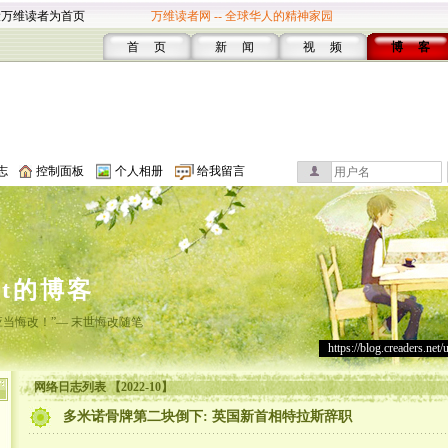
设万维读者为首页
万维读者网 -- 全球华人的精神家园
首 页
新 闻
视 频
博 客
志
控制面板
个人相册
给我留言
st的博客
应当悔改！”— 末世悔改随笔
https://blog.creaders.net/
网络日志列表 【2022-10】
多米诺骨牌第二块倒下: 英国新首相特拉斯辞职