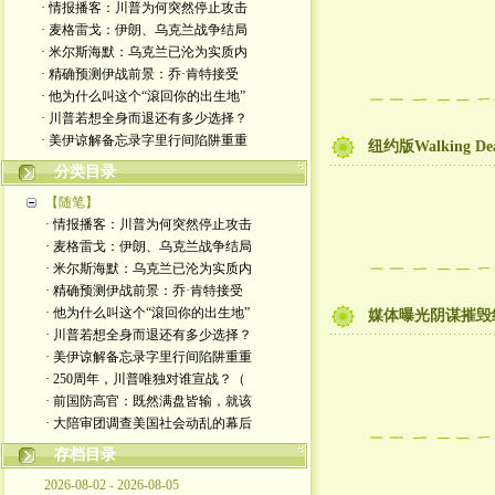
· 情报播客：川普为何突然停止攻击
· 麦格雷戈：伊朗、乌克兰战争结局
· 米尔斯海默：乌克兰已沦为实质内
· 精确预测伊战前景：乔·肯特接受
· 他为什么叫这个“滾回你的出生地”
· 川普若想全身而退还有多少选择？
· 美伊谅解备忘录字里行间陷阱重重
纽约版Walking 
分类目录
【随笔】
· 情报播客：川普为何突然停止攻击
· 麦格雷戈：伊朗、乌克兰战争结局
· 米尔斯海默：乌克兰已沦为实质内
· 精确预测伊战前景：乔·肯特接受
· 他为什么叫这个“滾回你的出生地”
媒体曝光阴谋摧毁
· 川普若想全身而退还有多少选择？
· 美伊谅解备忘录字里行间陷阱重重
· 250周年，川普唯独对谁宣战？（
· 前国防高官：既然满盘皆输，就该
· 大陪审团调查美国社会动乱的幕后
存档目录
2026-08-02 - 2026-08-05