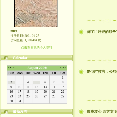
must
炸了!"拜登的战争
注册日期: 2021-01-27
访问总量: 1,370,484 次
点击查看我的个人资料
Calendar
黔“驴”技穷，公
最新发布
瘟疫攻心 西方文