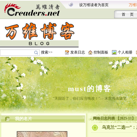
设万维读者为首页
万维
首 页
搜索>>
发表日志
控制面板
个人相册
must的博客
“天国近了，你们应当悔改！”— 末世悔改随笔
网络日志列表 【2025-11】
我的名片
乌克兰“二选一”