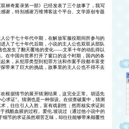
双林奇案录第一部
已经发表了三个故事了，我写
《
》
表感谢，特别感谢万维博客这个平台、文学原创专题
主人公于七十年代中期，在解放军服役期间所参与的
间进入了七十年代后期，小说的主人公也双双从部队
陆也发生了翻天覆地的变化——文革十年的动乱得以
起。在中国向世界打开了窗口的这个时期，国内的各
獗起来，从犯罪类型到犯罪方法和作案手段都丰富变
警探带来了巨大的挑战，故事里的主人公也不得不去
喜欢根据情节的展开猜测结果，这完全正常。胡适先
小心求证
。猜测也是一种假设。在侦查破案中，猜测
”
艺术，往往引人入胜，富有戏剧性；然而核实求证则
至于残酷血腥的过程。爱伦
坡说过（通过他小说中的
.
于细节的求证虽然艰苦乏味，却往往能够带来颠覆性