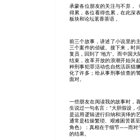
承蒙各位朋友的关注与不弃，
得累，各位看得也累，在此深
板块和论坛茗香茶语 。
前三个故事，讲述了小说里的
三个案件的侦破。接下来，时
复员，回到了
地方
。而中国大
‘
’
结束，改革开放的浪潮开始兴
种刑事犯罪活动也自然活跃猖
化了许多；给从事刑事侦查的
面对。
一些朋友在阅读我的故事时，
生说过一句名言：
大胆假设，
“
是运用逻辑进行归纳和演绎的
通常是枯燥繁琐、艰难困苦甚
角色）：真相在于细节
而对
——
的结果。