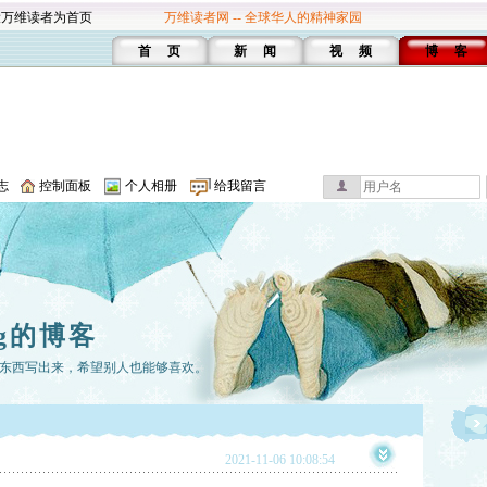
设万维读者为首页
万维读者网 -- 全球华人的精神家园
首 页
新 闻
视 频
博 客
志
控制面板
个人相册
给我留言
ng的博客
东西写出来，希望别人也能够喜欢。
2021-11-06 10:08:54