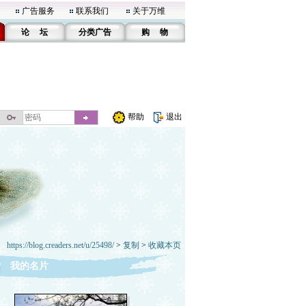
广告服务
联系我们
关于万维
论 坛
分类广告
购 物
帮助
退出
https://blog.creaders.net/u/25498/
>
复制
>
收藏本页
我的名片