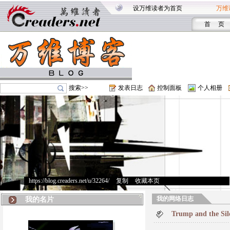
设万维读者为首页
万维
首 页
搜索>>
发表日志
控制面板
个人相册
https://blog.creaders.net/u/32264/
>
复制
>
收藏本页
我的网络日志
我的名片
Trump and the Sil