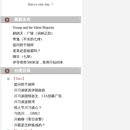
Have a nice day ！
最新发布
· Trump and the Silent Majority
· 鹧鸪天：广陵（词林正韵）
· 寄逸（平水韵七律）
· 提问胜于雄辩
· 老美还是核霸吗？
· 聊古（七律）
· 伊导弹库500米深，美弹只钻60米
分类目录
【Tales】
· 提问胜于雄辩
· 川习谈斩首伊朗政权
· 川习谈国情咨文、CIA招募广告、
· 川习谈波斯湾
· 情人节川习谈心？
· 习找川…...OMG!
· 川賴聊《零日攻擊》
· 川霸是怎样炼成的？