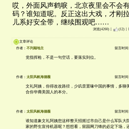
哎，外面风声鹤唳，北京夜里会不会有
码？谁知道呢。反正这出大戏，才刚
儿系好安全带，继续围观吧……
浏览(4260)
(12)
文章评论
作者：
不列颠地主
留言时间：20
党指挥枪，不是一句空话，要落实到位。
作者：
太阳风帆海德薇
留言时间：20
文礼阿姨，你得改改路径，少叽歪置喙中国的事情，多聊
合你华裔美国人的本分。
作者：
太阳风帆海德薇
留言时间：20
谁知道象文礼阿姨您这样整天招摇过市自己是什么军队大
家的野生宣传机器呢？想想看，留园网刀锋的必定下场，