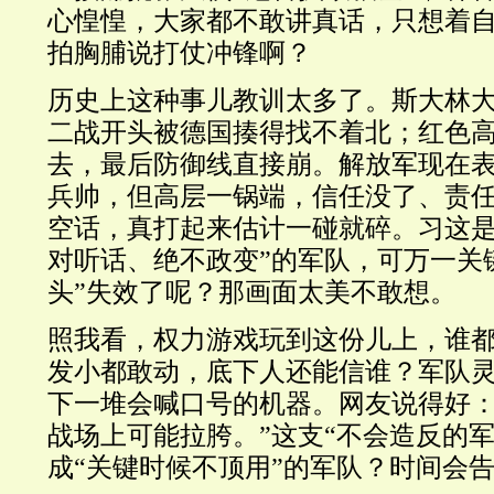
心惶惶，大家都不敢讲真话，只想着
拍胸脯说打仗冲锋啊？
历史上这种事儿教训太多了。斯大林
二战开头被德国揍得找不着北；红色
去，最后防御线直接崩。解放军现在
兵帅，但高层一锅端，信任没了、责
空话，真打起来估计一碰就碎。习这是
对听话、绝不政变”的军队，可万一关
头”失效了呢？那画面太美不敢想。
照我看，权力游戏玩到这份儿上，谁
发小都敢动，底下人还能信谁？军队
下一堆会喊口号的机器。网友说得好：
战场上可能拉胯。”这支“不会造反的军
成“关键时候不顶用”的军队？时间会