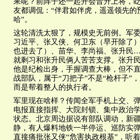
果呢？前阵子还一起开会晋升上将，
友都调侃：“伴君如伴虎，遥遥领先的
哈”。
这轮清洗太狠了，规模史无前例。军
习近平、张又侠、何卫东（早开除了
也进去了）、苗华、李尚福、张升民
就剩习和张升民俩人苦苦支撑。张升
他是纪检出身，手握调查大棒，但不
战部队，属于“刀把子”不是“枪杆子”
而是帮着整人的执行者。
军里现在啥样？传闻全军手机上交、
电报直接指挥、大院封锁、集中政治
状态。北京周边据说有部队调动，新
静，有人爆料地铁一半停运、巡防实
直接痛批张又侠“危害执政根基”，听