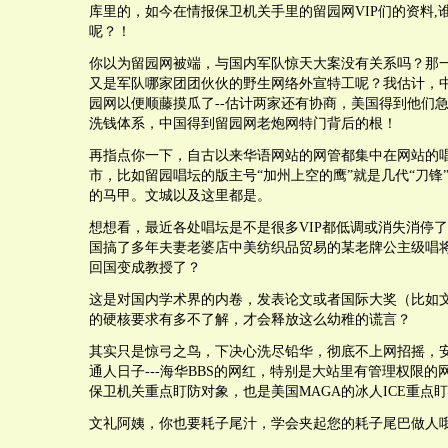
库里的，如今在情报保卫机关手里的留园网VIP们的资料,
呢？！
你以为留园网被端，与国内军队惊天大案没有关系吗？那
又是军队哪家团团伙伙的野生网络外宣特工呢？我估计，
园网以便顺藤摸瓜了--估计两家还有协商，美国得到他们
洗钱体系，中国得到留园网老炮网特门背后的根！
再指点你一下，自古以来华语网站的网管都集中在网站的
市，比如留园唱坛的版主号“加州上空的鹰”就是几代“刀锋
的马甲。文城以及这里都是。
想想看，最近各处唱坛是不是很多VIP都低调或消失消停
国搞了多年夫妻老婆店中美纺织品贸易的某老牌公主级唱将
回国变成教授了？
这是对国内学术界的内卷，发表论文或者国际大奖（比如
的硬核要求有多不了解，才会释放这么幼稚的谎言？
其实只是惊弓之鸟，下决心洗尽铅华，彻底不上网招摇，
通人日子---海华BBS的网红，特别是大站里有管理权限
保卫机关重点盯防对象，也是美国MAGA的冰人ICE重点
文礼阿姨，你也要耗子尾汁，学会夹起您的耗子尾巴做人