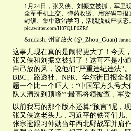
1月24日，张又侠、刘振立被抓，军里
全军手机上交、弹药收缴、用密码电报
封锁、集中政治学习，活脱脱戒严状态
pic.twitter.com/H87QLP6ZRf
&mdash; 州官放火 (@_Zhou_Guan)
Janua
这事儿现在真的是闹得更大了！今天
张又侠和刘振立被抓了！这可不是小
自己放的风，说他们“严重违纪违法”
BBC、路透社、NPR、华尔街日报全
题一个比一个吓人：“中国军方头号大佬
队大清洗到顶峰”“最高将领被查，军委
以前我写的那个版本还算“预言”呢，
张又侠这老头儿，习近平的铁哥们儿
张宗逊跟习仲勋当年西北野战军并肩