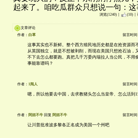
起来了。咱吃瓜群众只想说一句：这
浏览(1240)
(10)
文章评论
作者：
白草
留言时间：20
这事其实也不新鲜。整个西方殖民地历史都是在抢资源而
从英国独立，就是不想被剥削，而现在美国只想抢石油，
不下去怎么都要跑。真把几千万委内瑞拉人当公民，不用
事能靠谱吗？
作者：
1阅人
留言时间：20
嗯，所以他要去中国，去求教猪头怎么当皇帝、怎么活到1
作者：
阿妞不牛
回复
阿妞不牛
留言时间：20
让川普批准波多黎各正名成为美国一个州吧