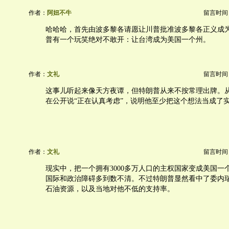
作者：
阿妞不牛
留言时间：20
哈哈哈，首先由波多黎各请愿让川普批准波多黎各正义成
普有一个玩笑绝对不敢开：让台湾成为美国一个州。
作者：
文礼
留言时间：20
这事儿听起来像天方夜谭，但特朗普从来不按常理出牌。
在公开说“正在认真考虑”，说明他至少把这个想法当成了
作者：
文礼
留言时间：20
现实中，把一个拥有3000多万人口的主权国家变成美国一
国际和政治障碍多到数不清。不过特朗普显然看中了委内瑞
石油资源，以及当地对他不低的支持率。