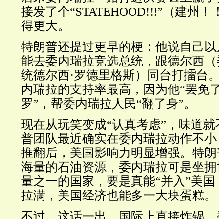
接发了个“STATEHOOD!!!”（建
得更大。
特朗普还提过更早的梗：他说自己以
能去委内瑞拉竞选总统，跟德尔西（
统德尔西·罗德里格斯）同台打擂台
内瑞拉的支持率最高，因为他“罢免
罗”，帮委内瑞拉人民“翻了身”。
现在从玩笑变成“认真考虑”，味道
普团队最近确实在委内瑞拉动作不小
推翻后，美国影响力明显增强。特朗
海量的石油资源，委内瑞拉可是坐拥
量之一的国家，要是真能“并入”美
拉满，美国经济也能多一大块蛋糕。
不过，这话一出，国际上直接炸锅。