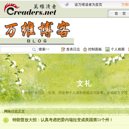
设万维读者为首页
万维
首 页
搜索>>
发表日志
控制面板
个人相册
文礼
分享社会热点、生活、历史和个人成长的观点与故事。欢迎留言交流
网络日志正文
特朗普放大招：认真考虑把委内瑞拉变成美国第51个州！