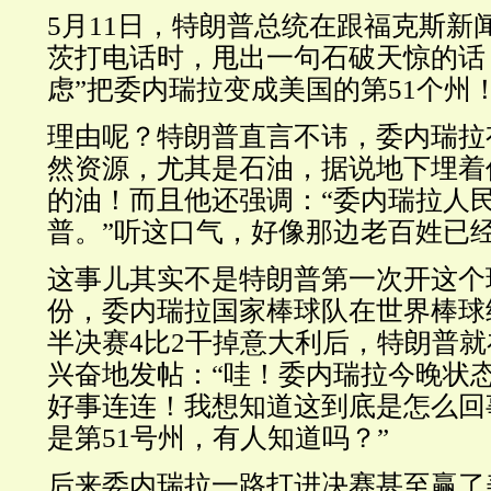
5月11日，特朗普总统在跟福克斯新
茨打电话时，甩出一句石破天惊的话
虑”把委内瑞拉变成美国的第51个州
理由呢？特朗普直言不讳，委内瑞拉
然资源，尤其是石油，据说地下埋着
的油！而且他还强调：“委内瑞拉人
普。”听这口气，好像那边老百姓已
这事儿其实不是特朗普第一次开这个
份，委内瑞拉国家棒球队在世界棒球
半决赛4比2干掉意大利后，特朗普就在Tru
兴奋地发帖：“哇！委内瑞拉今晚状
好事连连！我想知道这到底是怎么回
是第51号州，有人知道吗？”
后来委内瑞拉一路打进决赛甚至赢了