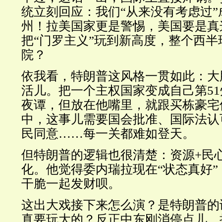
统立刻回应：我们“从来没有考虑过”
州！拉美国家更是警惕，美国要是真
把“门罗主义”玩到新高度，整个西半
院？
依我看，特朗普这风格一贯如此：大
活儿。把一个主权国家变成自己第5
夜谭，但放在他嘴里，就跟买栋豪宅
中，这事儿需要国会批准、国际法认
民同意……每一关都难如登天。
但特朗普的逻辑也很清楚：资源+民
化。他觉得委内瑞拉现在“状态真好
干脆一起发财呗。
这出大戏接下来怎么演？是特朗普的
真要玩大的？反正中东刚消停点儿，