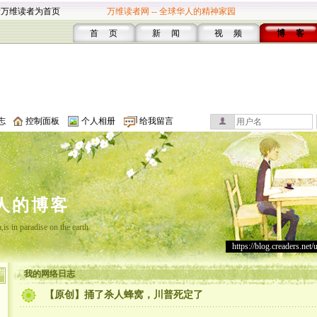
设万维读者为首页
万维读者网 -- 全球华人的精神家园
首 页
新 闻
视 频
博 客
志
控制面板
个人相册
给我留言
人的博客
is in paradise on the earth
https://blog.creaders.net/
我的网络日志
【原创】捅了杀人蜂窝，川普死定了