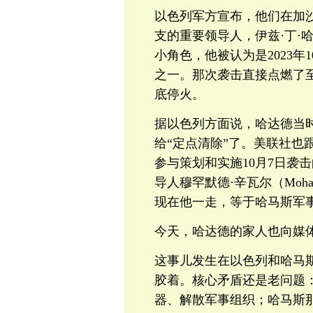
以色列军方宣布，他们在加
支的重要领导人，伊兹·丁·哈达德（
小角色，他被认为是2023年
之一。那次袭击直接点燃了
底停火。
据以色列方面说，哈达德当
给“定点清除”了。美联社也
参与策划和实施10月7日袭
导人穆罕默德·辛瓦尔（Moha
现在他一走，等于哈马斯军
今天，哈达德的家人也向媒
这事儿发生在以色列和哈马
胶着。核心矛盾还是老问题
器、解散军事组织；哈马斯