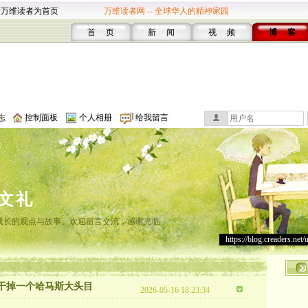
设万维读者为首页
万维读者网 -- 全球华人的精神家园
首 页
新 闻
视 频
博 客
志
控制面板
个人相册
给我留言
文礼
成长的观点与故事。欢迎留言交流，感谢光临
https://blog.creaders.net/
又干掉一个哈马斯大头目
2026-05-16 18:23:34