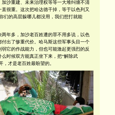
、加沙重建、未来治理权等等一大堆纠缠不清
一直很重。这次把哈达德干掉，等于以色列又
“你们的高层躲哪儿都没用，我们想打就能
快两年多，加沙老百姓遭的罪不用多说，以色
都付出了惨重代价。哈马斯这些军事头目一个
削弱它的作战能力，但也可能激起更强烈的反
什么时候双方能真正坐下来，把“解除武
解开，才是老百姓最盼望的。