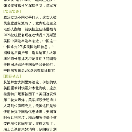
· 张又侠被撤换的深层含义，是军方
【实话实说】
· 政治立场不同动手打人，这女人被
· 民主党建制派急了，党内社会主义
· 老熟人翻脸：前疾控主任痛批福奇
· 2028总统提名现在啥情况？万斯遥
· 美国中期选举选举临近，中国这一
· 中国拿走2亿多美国选民信息，主
· 捅破这层窗户纸：选举这事儿大家
· 纽约市长想抓内塔尼亚胡？特朗普
· 美国司法部给美国版抖音开绿灯，
· 中国黑客偷走2亿选民数据证据实
【国际动态】
· 从迪拜空壳到里海油轮，伊朗的钱
· 美国重拳封锁霍尔木兹海峡，这次
· 拉斐特广场要被围了？美国这安保
· 第二轮大轰炸，美军摧毁伊朗通往
· 人马到位弹药充足，美国这回是铁
· 伊朗拉拢中国给优惠通道，美国直
· 阿根廷别哭泣，梅西却哭得像个孩
· 委内瑞拉这回地震，震得太狠了，
· 瑞士会谈传来好消息，伊朗核计划