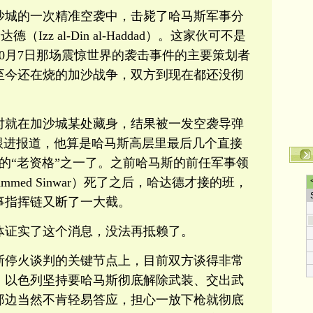
沙城的一次精准空袭中，击毙了哈马斯军事分
Izz al-Din al-Haddad）。这家伙可不是
10月7日那场震惊世界的袭击事件的主要策划者
至今还在烧的加沙战争，双方到现在都还没彻
时就在加沙城某处藏身，结果被一发空袭导弹
跟进报道，他算是哈马斯高层里最后几个直接
击的“老资格”之一了。之前哈马斯的前任军事领
mmed Sinwar）死了之后，哈达德才接的班，
事指挥链又断了一大截。
体证实了这个消息，没法再抵赖了。
斯停火谈判的关键节点上，目前双方谈得非常
：以色列坚持要哈马斯彻底解除武装、交出武
那边当然不肯轻易答应，担心一放下枪就彻底