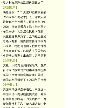
· 意大利女总理梅洛尼这回真火了
【美国故事】
· 满是漏洞！2020大选那些被瞒着的
· 政治立场不同动手打人，这女人被
· 最新解密文件曝光，原来当年FBI
· 2026中期选举看点：民主党自己先
· 布兰奇这个人到底啥风格？低调、
· 民主党建制派急了，党内社会主义
· 老熟人翻脸：前疾控主任痛批福奇
· 不买账！特朗普这回又把官司打到
· 上海富豪的钱，咋就进了美国免税
· 史密斯大翻车！出来混，迟早是要
【台海风云】
· 文礼：大陆对台湾的超限战：越来
· 台湾立法院通过弹劾赖清德的提案
· 美国《台湾保障实施法案》落地，
· 老同志别再做梦了：2025年的台湾
【中美日台】
· 美国中期选举选举临近，中国这一
· 中国承诺不向伊朗提供武器，并帮
· 特朗普北京峰会：刀光剑影中，两
· 特朗普携儿子和儿媳高调访华！北