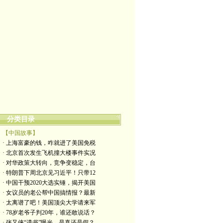
分类目录
【中国故事】
· 上海富豪的钱，咋就进了美国免税
· 北京首次发生飞机撞大楼事件实况
· 对华政策大转向，竞争变稳定，台
· 特朗普下周北京见习近平！只带12
· 中国干预2020大选实锤，揭开美国
· 女议员的老公帮中国搞情报？最新
· 太离谱了吧！美国顶尖大学请来军
· 78岁老爷子判20年，谁还敢说话？
· 张又侠“遗书”曝光，是真还是假？