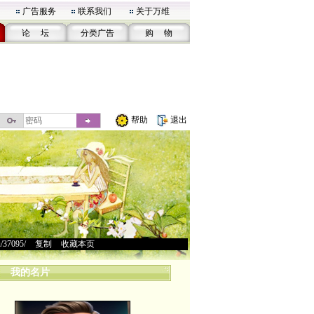
广告服务
联系我们
关于万维
论 坛
分类广告
购 物
帮助
退出
u/37095/
>
复制
>
收藏本页
我的名片