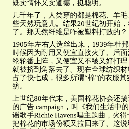
既卖情怀又卖道德，挺聪明。
几千年了，人类穿的都是棉花、羊毛
些天然玩意儿。结果20世纪初开始
了。那天然纤维是咋被塑料打败的？
1905年左右人造丝出来，1939年
时候因为耐用又便宜直接火了。后面
纶轮番上阵，又便宜又不皱又好打理
就被挤到角落去了。现在全球纺织材
占了快七成，很多所谓“棉”的衣服其
纺。
上世纪80年代末，美国棉花协会还
的广告 campaign，叫《我们生活
谣歌手Richie Havens唱主题曲，
把棉花的市场份额又拉回来了。这说