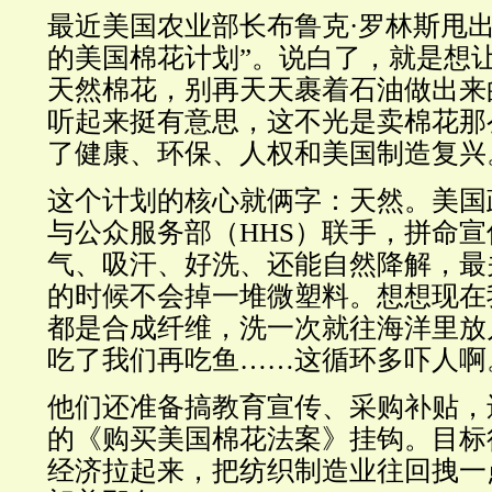
最近美国农业部长布鲁克·罗林斯甩出
的美国棉花计划”。说白了，就是想
天然棉花，别再天天裹着石油做出来
听起来挺有意思，这不光是卖棉花那
了健康、环保、人权和美国制造复兴
这个计划的核心就俩字：天然。美国
与公众服务部（HHS）联手，拼命
气、吸汗、好洗、还能自然降解，最
的时候不会掉一堆微塑料。想想现在
都是合成纤维，洗一次就往海洋里放
吃了我们再吃鱼……这循环多吓人啊
他们还准备搞教育宣传、采购补贴，
的《购买美国棉花法案》挂钩。目标
经济拉起来，把纺织制造业往回拽一