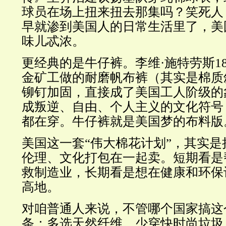
球员在场上扭来扭去那集吗？笑死人
早就渗到美国人的日常生活里了，美
味儿忒浓。
更经典的是牛仔裤。李维·施特劳斯18
金矿工做的耐磨帆布裤（其实是棉质
铆钉加固，直接成了美国工人阶级的
成叛逆、自由、个人主义的文化符号
都在穿。牛仔裤就是美国梦的布料版
美国这一套“伟大棉花计划”，其实
伦理、文化打包在一起卖。短期看是
救制造业，长期看是想在健康和环保
高地。
对咱普通人来说，不管哪个国家搞这
条：多选天然纤维，少穿快时尚垃圾