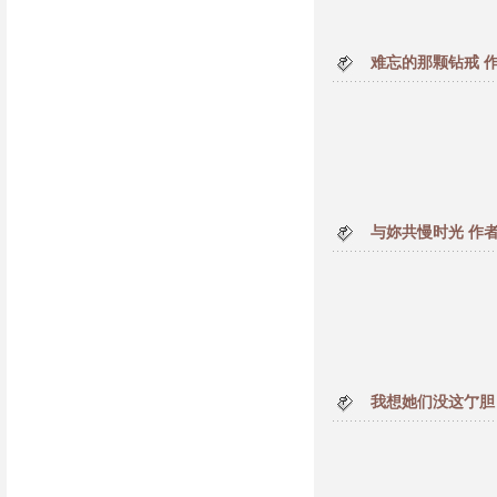
难忘的那颗钻戒 
与妳共慢时光 作
我想她们没这亇胆 