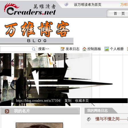
设万维读者为首页
万维
首 页
搜索>>
发表日志
控制面板
个人相册
https://blog.creaders.net/u/37104/
>
复制
>
收藏本页
我的网络日志
我的名片
懂与不懂之间——路