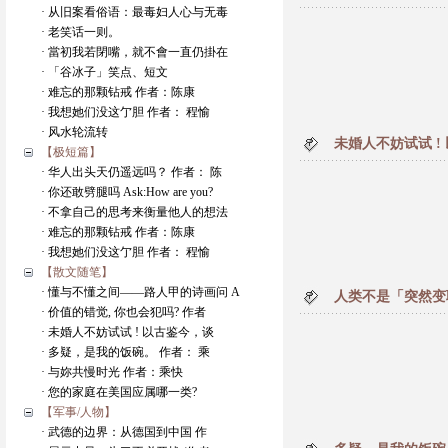
· 从旧案看俗语：最毒妇人心与无毒
· 老笑话一则。
· 當初我若閉嘴，就不會一直仍掛在
· 「谷冰子」笑点、短文
· 难忘的那颗钻戒 作者：陈康
· 我想她们没这亇胆 作者： 程愉
· 风水轮流转
未婚人不妨试试 !
【极短篇】
· 华人出头天仍遥远吗？ 作者： 陈
· 你还敢劈腿吗 Ask:How are you?
· 不拿自己的思考来衡量他人的想法
· 难忘的那颗钻戒 作者：陈康
· 我想她们没这亇胆 作者： 程愉
【散文随笔】
· 懂与不懂之间——路人甲的诗画问 A
人类不是「突然变
· 价值的错觉, 你也会犯吗? 作者
· 未婚人不妨试试 ! 以古鉴今，谈
· 多疑，是我的饭碗。 作者： 乘
· 与妳共慢时光 作者：乘快
· 您的家庭在美国应属哪一类?
【军事/人物】
· 武德的边界：从德国到中国 作