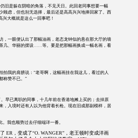
，仍旧是躲在阴暗的角落，不见天日。此回老同事想要一幅
少顾虑，但也别无选择，最后还是高高兴兴地捧回家了。西
的高兴大概就是这么一回事吧！
访，一眼便认出了那幅油画，老态龙钟似的悬在那大厅的墙
茶几、华丽的摆设……等。要是把那幅画换成一幅名画，看
拍拍我的肩膀说：“老哥啊，这幅画挂在我这儿，看过的人
都称赞不已。”
了。早已离职的同事，十几年前在香港地摊上买的；去掉原
来，入境时还有人以为他背着长枪。现在旧成那副模样，居
一比。我也顺势过去仔细端详一番。
了
ER
，变成了“
O. WANGER”
，老王顿时变成洋画