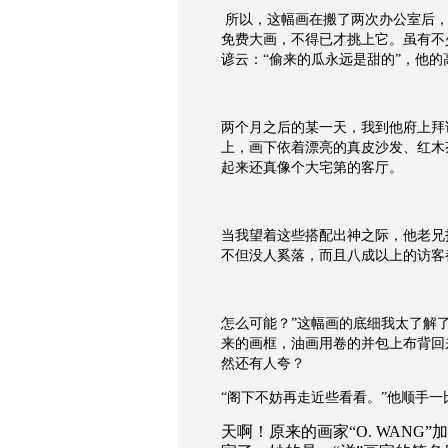
所以，这幅画在搬了两次办公室后
免费大画，不得已才挑上它。虽有不
谚云：“偷来的瓜永远是甜的”，他
两个月之后的某一天，我到他府上拜
上，画下依着漂亮的真皮沙发、红木
起来还真像个大宅第的客厅。
当我望着这些搭配出神之际，他老兄
不但没人奚落，而且八成以上的访客
怎么可能？”这幅画的底细我太了解
来的画框，油画用卷的并包上布背回
然还有人夸？
“阁下不妨再走近些看看。”他顺手
天啊！原来的画家“
O. WANG”
加