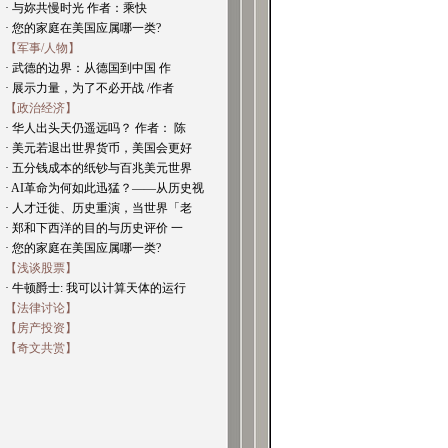
· 与妳共慢时光 作者：乘快
· 您的家庭在美国应属哪一类?
【军事/人物】
· 武德的边界：从德国到中国 作
· 展示力量，为了不必开战 /作者
【政治经济】
· 华人出头天仍遥远吗？ 作者： 陈
· 美元若退出世界货币，美国会更好
· 五分钱成本的纸钞与百兆美元世界
· AI革命为何如此迅猛？——从历史视
· 人才迁徙、历史重演，当世界「老
· 郑和下西洋的目的与历史评价 一
· 您的家庭在美国应属哪一类?
【浅谈股票】
· 牛顿爵士: 我可以计算天体的运行
【法律讨论】
【房产投资】
【奇文共赏】