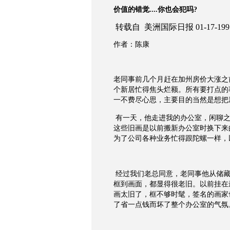
价值的错觉....你也会犯吗?
转载自 美洲国际日报
01-17-199
作者：陈康
老同事前几个月赶在加州房价大涨之
个新居忙得焦头烂额。所有要打点的
一不费尽心思，主要目的当然是想把
有一天，
他走进我的办公室，闲聊
这些旧画是以前搬新办公室时换下来
为了公司各种业务忙得跟陀螺一样，
经过我们老总同意，
老同事
他
从储
框到画面，都显得很老旧。以前挂在
画太旧了，框不够时髦，签名的画家
了省一点钱而坏了整个办公室的气氛