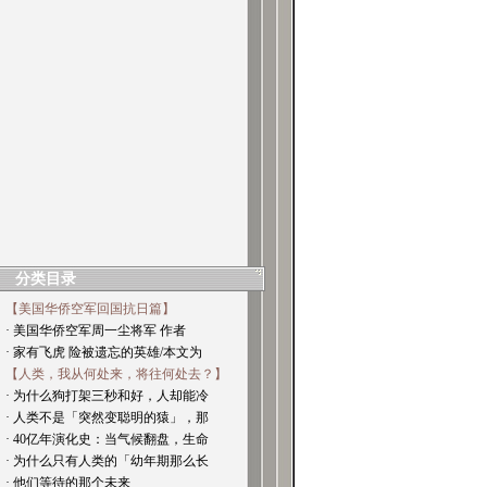
分类目录
【美国华侨空军回国抗日篇】
· 美国华侨空军周一尘将军 作者
· 家有飞虎 险被遗忘的英雄/本文为
【人类，我从何处来，将往何处去？】
· 为什么狗打架三秒和好，人却能冷
· 人类不是「突然变聪明的猿」，那
· 40亿年演化史：当气候翻盘，生命
· 为什么只有人类的「幼年期那么长
· 他们等待的那个未来