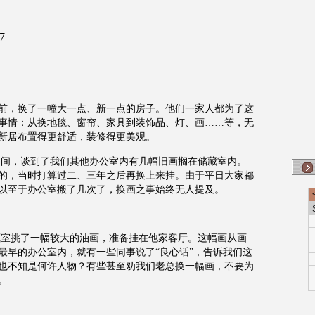
7
前，换了一幢大一点、新一点的房子。他们一家人都为了这
事情：从换地毯、窗帘、家具到装饰品、灯、画……等，无
新居布置得更舒适，装修得更美观。
之间，谈到了我们其他办公室内有几幅旧画搁在储藏室内。
的，当时打算过二、三年之后再换上来挂。由于平日大家都
以至于办公室搬了几次了，换画之事始终无人提及。
藏室挑了一幅较大的油画，准备挂在他家客厅。这幅画从画
最早的办公室内，就有一些同事说了“良心话”，告诉我们这
也不知是何许人物？有些甚至劝我们老总换一幅画，不要为
。