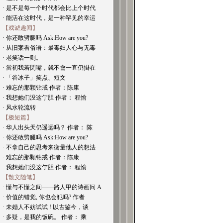
· 是不是每一个时代都会比上个时代
· 能活在这时代，是一种罕见的幸运
【戏谑趣闻】
· 你还敢劈腿吗 Ask:How are you?
· 从旧案看俗语：最毒妇人心与无毒
· 老笑话一则。
· 當初我若閉嘴，就不會一直仍掛在
· 「谷冰子」笑点、短文
· 难忘的那颗钻戒 作者：陈康
· 我想她们没这亇胆 作者： 程愉
· 风水轮流转
【极短篇】
· 华人出头天仍遥远吗？ 作者： 陈
· 你还敢劈腿吗 Ask:How are you?
· 不拿自己的思考来衡量他人的想法
· 难忘的那颗钻戒 作者：陈康
· 我想她们没这亇胆 作者： 程愉
【散文随笔】
· 懂与不懂之间——路人甲的诗画问 A
· 价值的错觉, 你也会犯吗? 作者
· 未婚人不妨试试 ! 以古鉴今，谈
· 多疑，是我的饭碗。 作者： 乘