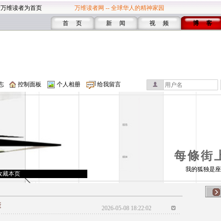
设万维读者为首页
万维读者网 -- 全球华人的精神家园
首 页
新 闻
视 频
博 客
志
控制面板
个人相册
给我留言
每條街
我的狐独是座
收藏本页
康
2026-05-08 18:22:02