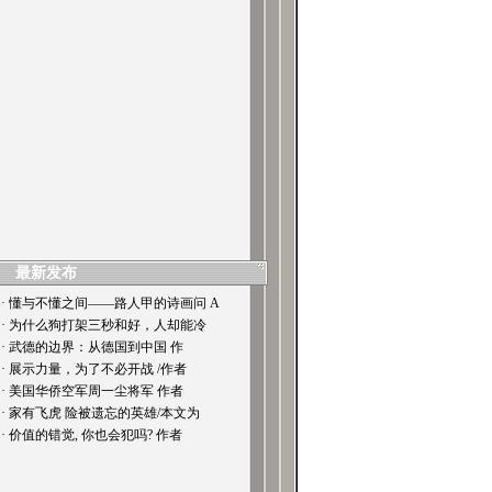
最新发布
· 懂与不懂之间——路人甲的诗画问 A
· 为什么狗打架三秒和好，人却能冷
· 武德的边界：从德国到中国 作
· 展示力量，为了不必开战 /作者
· 美国华侨空军周一尘将军 作者
· 家有飞虎 险被遗忘的英雄/本文为
· 价值的错觉, 你也会犯吗? 作者