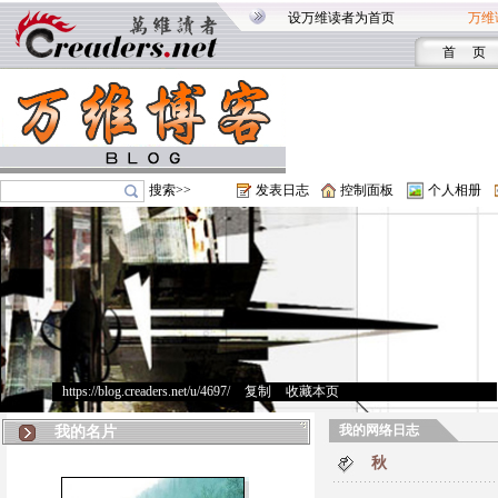
设万维读者为首页
万维
首 页
搜索>>
发表日志
控制面板
个人相册
https://blog.creaders.net/u/4697/
>
复制
>
收藏本页
我的网络日志
我的名片
秋