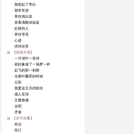
· 我想起了李白
· 我常常想
· 青丝戏白发
· 喜看满眼绿如蓝
· 赶路的人
· 举目穹苍
· 心迹
· 求同存异
【情感天地】
· 一片绿叶一首诗
· 就好象做了一场梦一样
· 起飞的那一剎那
· 当黄叶飘零的时候
· 云彩
· 我爱这五月的阳光
· 感人至深
· 主愛無價
· 去吧
· 矛盾
【岁月沧桑】
· 命运
· 伤口