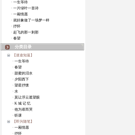
· 一生等待
· 一片绿叶一首诗
· 一厢情愿
· 就好象做了一场梦一样
· 抒怀
· 起飞的那一剎那
· 春望
分类目录
【迷途知返】
· 一生等待
· 春望
· 甜蜜的泪水
· 夕阳西下
· 望星抒懷
· 水
· 莫让浮云遮望眼
· K 城 记 忆
· 他为谁而哭
· 听课
【即兴随笔】
· 一厢情愿
· 抒怀