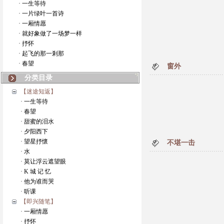
· 一生等待
· 一片绿叶一首诗
· 一厢情愿
· 就好象做了一场梦一样
· 抒怀
· 起飞的那一剎那
· 春望
窗外
分类目录
【迷途知返】
· 一生等待
· 春望
· 甜蜜的泪水
· 夕阳西下
· 望星抒懷
不堪一击
· 水
· 莫让浮云遮望眼
· K 城 记 忆
· 他为谁而哭
· 听课
【即兴随笔】
· 一厢情愿
· 抒怀