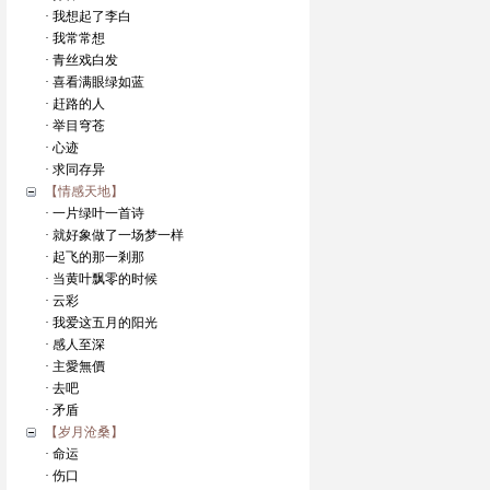
· 我想起了李白
· 我常常想
· 青丝戏白发
· 喜看满眼绿如蓝
· 赶路的人
· 举目穹苍
· 心迹
· 求同存异
【情感天地】
· 一片绿叶一首诗
· 就好象做了一场梦一样
· 起飞的那一剎那
· 当黄叶飘零的时候
· 云彩
· 我爱这五月的阳光
· 感人至深
· 主愛無價
· 去吧
· 矛盾
【岁月沧桑】
· 命运
· 伤口