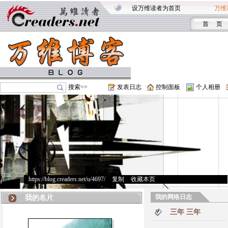
设万维读者为首页
万维
首 页
搜索>>
发表日志
控制面板
个人相册
https://blog.creaders.net/u/4697/
>
复制
>
收藏本页
我的网络日志
我的名片
三年 三年