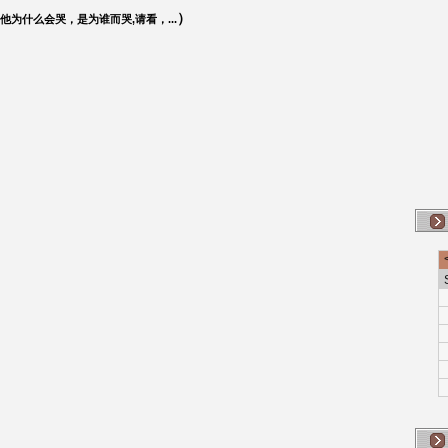
）
他为什么会哭，是为谁而哭
,
请看，
...