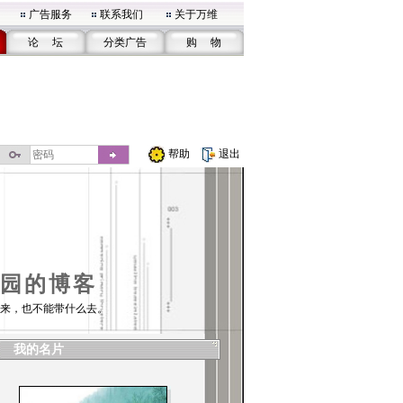
广告服务
联系我们
关于万维
论 坛
分类广告
购 物
帮助
退出
园的博客
来，也不能带什么去。
我的名片