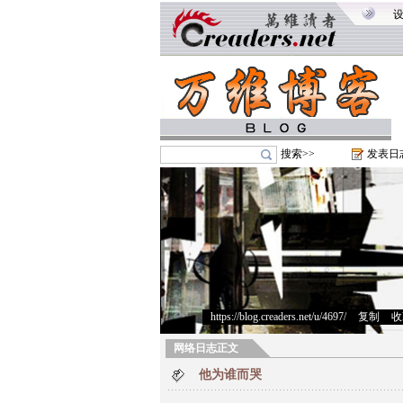
搜索>>
发表日
https://blog.creaders.net/u/4697/
>
复制
>
收
网络日志正文
他为谁而哭