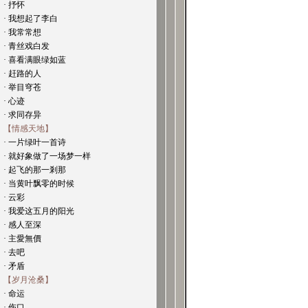
· 抒怀
· 我想起了李白
· 我常常想
· 青丝戏白发
· 喜看满眼绿如蓝
· 赶路的人
· 举目穹苍
· 心迹
· 求同存异
【情感天地】
· 一片绿叶一首诗
· 就好象做了一场梦一样
· 起飞的那一剎那
· 当黄叶飘零的时候
· 云彩
· 我爱这五月的阳光
· 感人至深
· 主愛無價
· 去吧
· 矛盾
【岁月沧桑】
· 命运
· 伤口