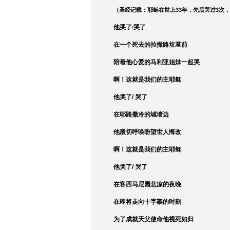
（圣经记载：耶稣在世上
33
年，先后哭过
3
次，
他哭了/哭了
在一个死去的拉撒路坟墓前
陪着他心爱的马利亚姐妹一起哭
啊！这就是我们的主耶稣
他哭了
/
哭了
在耶路撒冷的城墙边
他殷切呼唤盼望世人悔改
啊！这就是我们的主耶稣
他哭了
/
哭了
在客西马尼园悲凉的夜晚
在即将走向十字架的时刻
为了成就天父使命他视死如归