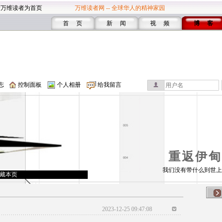
设万维读者为首页
万维读者网 -- 全球华人的精神家园
首 页
新 闻
视 频
博 客
志
控制面板
个人相册
给我留言
重返伊甸
我们没有带什么到世上
藏本页
2023-12-25 09:47:08