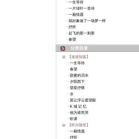
· 一生等待
· 一片绿叶一首诗
· 一厢情愿
· 就好象做了一场梦一样
· 抒怀
· 起飞的那一剎那
· 春望
分类目录
【迷途知返】
· 一生等待
· 春望
· 甜蜜的泪水
· 夕阳西下
· 望星抒懷
· 水
· 莫让浮云遮望眼
· K 城 记 忆
· 他为谁而哭
· 听课
【即兴随笔】
· 一厢情愿
· 抒怀