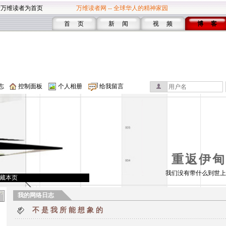
设万维读者为首页
万维读者网 -- 全球华人的精神家园
首 页
新 闻
视 频
博 客
志
控制面板
个人相册
给我留言
重返伊甸
我们没有带什么到世上
藏本页
我的网络日志
不 是 我 所 能 想 象 的