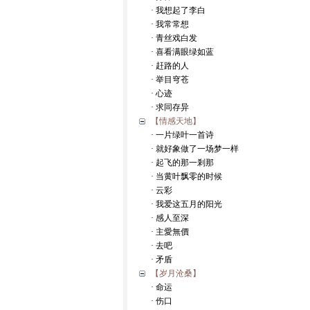
· 我想起了李白
· 我常常想
· 青丝戏白发
· 喜看满眼绿如蓝
· 赶路的人
· 举目穹苍
· 心迹
· 求同存异
【情感天地】
· 一片绿叶一首诗
· 就好象做了一场梦一样
· 起飞的那一剎那
· 当黄叶飘零的时候
· 云彩
· 我爱这五月的阳光
· 感人至深
· 主愛無價
· 去吧
· 矛盾
【岁月沧桑】
· 命运
· 伤口