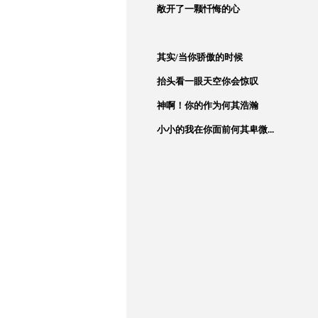
敞开了一颗忏悔的心
其实
/
当你骄傲的时候
抬头看一眼天空
你会惊叹
神啊！你的作为何其浩瀚
小小的我在你面前何其卑微
...