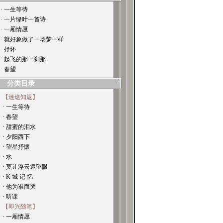
· 一生等待
· 一片绿叶一首诗
· 一厢情愿
· 就好象做了一场梦一样
· 抒怀
· 起飞的那一剎那
· 春望
分类目录
【迷途知返】
· 一生等待
· 春望
· 甜蜜的泪水
· 夕阳西下
· 望星抒懷
· 水
· 莫让浮云遮望眼
· K 城 记 忆
· 他为谁而哭
· 听课
【即兴随笔】
· 一厢情愿