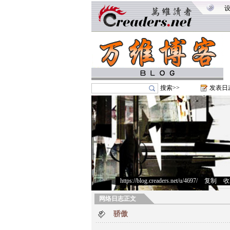
搜索>>
发表日
https://blog.creaders.net/u/4697/
>
复制
>
收
网络日志正文
骄傲