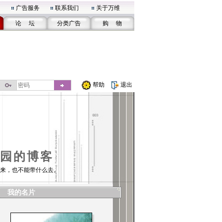
广告服务
联系我们
关于万维
论 坛
分类广告
购 物
帮助
退出
园的博客
来，也不能带什么去。
我的名片