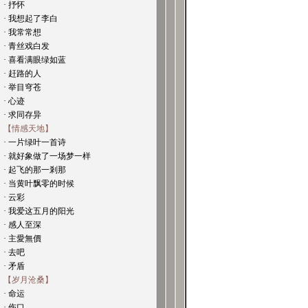
· 抒怀
· 我想起了李白
· 我常常想
· 青丝戏白发
· 喜看满眼绿如蓝
· 赶路的人
· 举目穹苍
· 心迹
· 求同存异
【情感天地】
· 一片绿叶一首诗
· 就好象做了一场梦一样
· 起飞的那一剎那
· 当黄叶飘零的时候
· 云彩
· 我爱这五月的阳光
· 感人至深
· 主愛無價
· 去吧
· 矛盾
【岁月沧桑】
· 命运
· 伤口