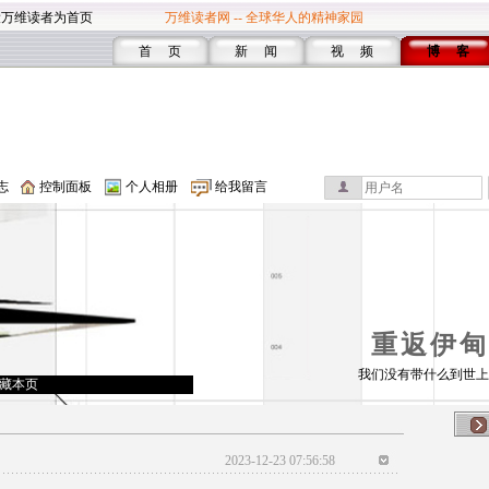
设万维读者为首页
万维读者网 -- 全球华人的精神家园
首 页
新 闻
视 频
博 客
志
控制面板
个人相册
给我留言
重返伊甸
我们没有带什么到世上
藏本页
2023-12-23 07:56:58