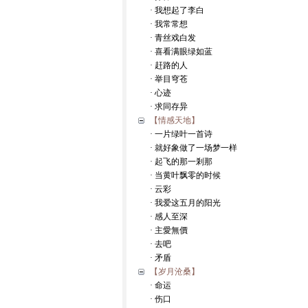
· 我想起了李白
· 我常常想
· 青丝戏白发
· 喜看满眼绿如蓝
· 赶路的人
· 举目穹苍
· 心迹
· 求同存异
【情感天地】
· 一片绿叶一首诗
· 就好象做了一场梦一样
· 起飞的那一剎那
· 当黄叶飘零的时候
· 云彩
· 我爱这五月的阳光
· 感人至深
· 主愛無價
· 去吧
· 矛盾
【岁月沧桑】
· 命运
· 伤口