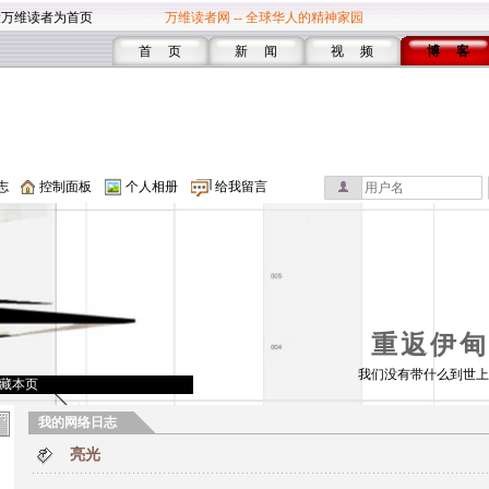
设万维读者为首页
万维读者网 -- 全球华人的精神家园
首 页
新 闻
视 频
博 客
志
控制面板
个人相册
给我留言
重返伊甸
我们没有带什么到世上
藏本页
我的网络日志
亮光