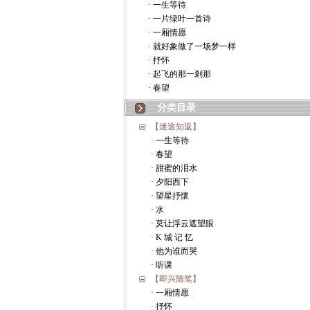
· 一生等待
· 一片绿叶一首诗
· 一厢情愿
· 就好象做了一场梦一样
· 抒怀
· 起飞的那一剎那
· 春望
分类目录
【迷途知返】
· 一生等待
· 春望
· 甜蜜的泪水
· 夕阳西下
· 望星抒懷
· 水
· 莫让浮云遮望眼
· K 城 记 忆
· 他为谁而哭
· 听课
【即兴随笔】
· 一厢情愿
· 抒怀