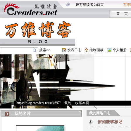
设万维读者为首页
万维
首 页
搜索>>
发表日志
控制面板
个人相册
https://blog.creaders.net/u/4697/
>
复制
>
收藏本页
我的网络日志
我的名片
假如能够忘记