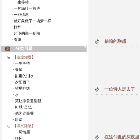
· 一生等待
· 一片绿叶一首诗
· 一厢情愿
· 就好象做了一场梦一样
· 抒怀
· 起飞的那一剎那
· 春望
信箱的联想
分类目录
【迷途知返】
· 一生等待
· 春望
· 甜蜜的泪水
· 夕阳西下
· 望星抒懷
一位诗人远去了
· 水
· 莫让浮云遮望眼
· K 城 记 忆
· 他为谁而哭
· 听课
【即兴随笔】
· 一厢情愿
在这仲夏的深夜里
· 抒怀