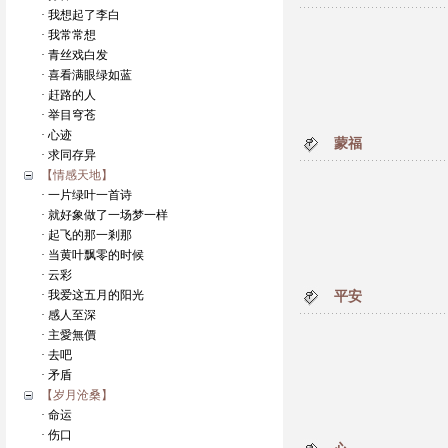
· 我想起了李白
· 我常常想
· 青丝戏白发
· 喜看满眼绿如蓝
· 赶路的人
· 举目穹苍
· 心迹
蒙福
· 求同存异
【情感天地】
· 一片绿叶一首诗
· 就好象做了一场梦一样
· 起飞的那一剎那
· 当黄叶飘零的时候
· 云彩
· 我爱这五月的阳光
平安
· 感人至深
· 主愛無價
· 去吧
· 矛盾
【岁月沧桑】
· 命运
· 伤口