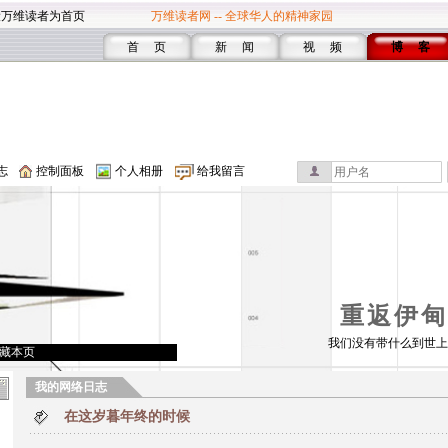
设万维读者为首页
万维读者网 -- 全球华人的精神家园
首 页
新 闻
视 频
博 客
志
控制面板
个人相册
给我留言
重返伊甸
我们没有带什么到世上
藏本页
我的网络日志
在这岁暮年终的时候