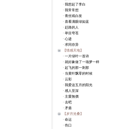
· 我想起了李白
· 我常常想
· 青丝戏白发
· 喜看满眼绿如蓝
· 赶路的人
· 举目穹苍
· 心迹
· 求同存异
【情感天地】
· 一片绿叶一首诗
· 就好象做了一场梦一样
· 起飞的那一剎那
· 当黄叶飘零的时候
· 云彩
· 我爱这五月的阳光
· 感人至深
· 主愛無價
· 去吧
· 矛盾
【岁月沧桑】
· 命运
· 伤口