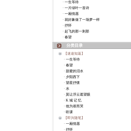
· 一生等待
· 一片绿叶一首诗
· 一厢情愿
· 就好象做了一场梦一样
· 抒怀
· 起飞的那一剎那
· 春望
分类目录
【迷途知返】
· 一生等待
· 春望
· 甜蜜的泪水
· 夕阳西下
· 望星抒懷
· 水
· 莫让浮云遮望眼
· K 城 记 忆
· 他为谁而哭
· 听课
【即兴随笔】
· 一厢情愿
· 抒怀