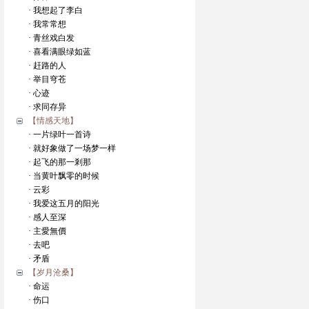
· 我想起了李白
· 我常常想
· 青丝戏白发
· 喜看满眼绿如蓝
· 赶路的人
· 举目穹苍
· 心迹
· 求同存异
【情感天地】
· 一片绿叶一首诗
· 就好象做了一场梦一样
· 起飞的那一剎那
· 当黄叶飘零的时候
· 云彩
· 我爱这五月的阳光
· 感人至深
· 主愛無價
· 去吧
· 矛盾
【岁月沧桑】
· 命运
· 伤口