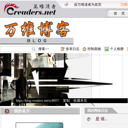
设万维读者为首页
万维
首 页
搜索>>
发表日志
控制面板
个人相册
https://blog.creaders.net/u/4697/
>
复制
>
收藏本页
我的网络日志
我的名片
是 谁...