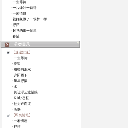
· 一生等待
· 一片绿叶一首诗
· 一厢情愿
· 就好象做了一场梦一样
· 抒怀
· 起飞的那一剎那
· 春望
分类目录
【迷途知返】
· 一生等待
· 春望
· 甜蜜的泪水
· 夕阳西下
· 望星抒懷
· 水
· 莫让浮云遮望眼
· K 城 记 忆
· 他为谁而哭
· 听课
【即兴随笔】
· 一厢情愿
· 抒怀