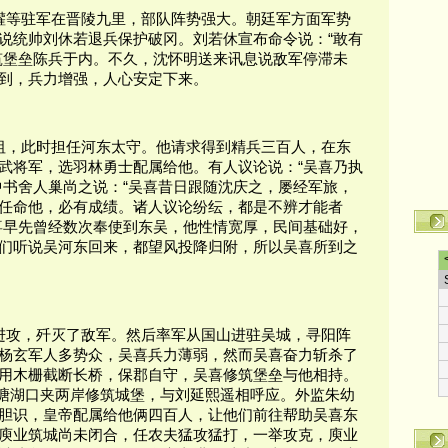
昙瓘等驻军在晋陵九里，部队阵势强大。朝廷军方面军势
说统帅刘休若退兵保护破冈。刘若休宣布命令说：“敢有
筑堡垒陈兵于内。不久，沈怀明送来讯息说敌军停滞未
到，兵力增强，人心安定下来。
世祖，此时担任河东太守。他请求得到精兵三百人，在东
武将军，选羽林勇士配属给他。有人议论说：“吴喜乃执
中书舍人巢尚之说：“吴喜昔日跟随沈庆之，屡经军旅，
任命他，必有成绩。诸人议论纷纭，都是不辨才能者
喜早先曾经数次奉使到东吴，他性情宽厚，民间基础好，
们听说吴河东回来，都望风投降归附，所以吴喜所到之
喜进攻，歼灭了敌军。然后率军从国山进驻吴城，寻阳阵
杨玄军人多势众，吴喜兵力薄弱，然而吴喜奋力斩杀了
用木栅截断长桥，保郡自守，吴喜修筑堡垒与他相持。
长塘湖口夹两岸修筑城堡，与刘延熙遥相呼应。外监朱幼
胆识，皇帝配属给他俩四百人，让他们前往帮助吴喜东
庾业筑城尚未闭合，任农夫猛攻猛打，一举攻克，庾业