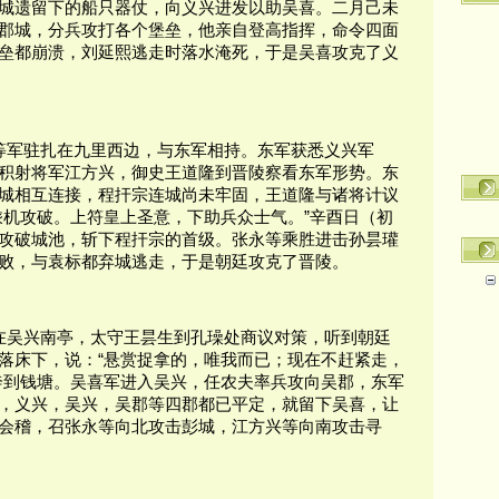
城遗留下的船只器仗，向义兴进发以助吴喜。二月己未
郡城，分兵攻打各个堡垒，他亲自登高指挥，命令四面
垒都崩溃，刘延熙逃走时落水淹死，于是吴喜攻克了义
成等军驻扎在九里西边，与东军相持。东军获悉义兴军
积射将军江方兴，御史王道隆到晋陵察看东军形势。东
五城相互连接，程扞宗连城尚未牢固，王道隆与诸将计议
乘机攻破。上符皇上圣意，下助兵众士气。”辛酉日（初
攻破城池，斩下程扞宗的首级。张永等乘胜进击孙昙瓘
败，与袁标都弃城逃走，于是朝廷攻克了晋陵。
兵在吴兴南亭，太守王昙生到孔璪处商议对策，听到朝廷
落床下，说：“悬赏捉拿的，唯我而已；现在不赶紧走，
奔到钱塘。吴喜军进入吴兴，任农夫率兵攻向吴郡，东军
，义兴，吴兴，吴郡等四郡都已平定，就留下吴喜，让
会稽，召张永等向北攻击彭城，江方兴等向南攻击寻