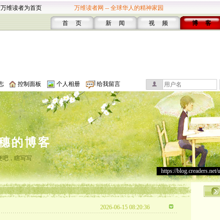
设万维读者为首页
万维读者网 -- 全球华人的精神家园
首 页
新 闻
视 频
博 客
志
控制面板
个人相册
给我留言
穗的博客
便吧，瞎写写
https://blog.creaders.net/
2026-06-15 08:20:36