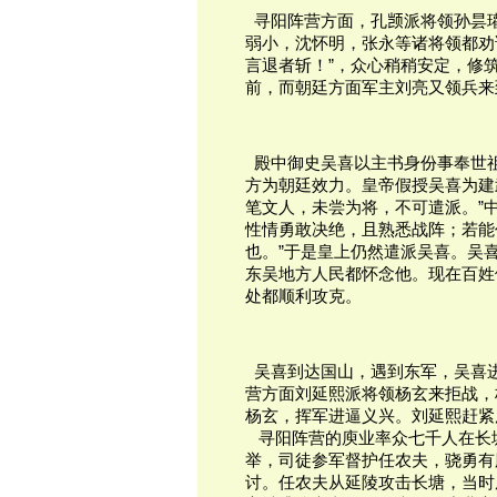
  寻阳阵营方面，孔𫖮派将领孙
弱小，沈怀明，张永等诸将领都劝
言退者斩！”，众心稍稍安定，修
前，而朝廷方面军主刘亮又领兵来
  殿中御史吴喜以主书身份事奉
方为朝廷效力。皇帝假授吴喜为建
笔文人，未尝为将，不可遣派。”
性情勇敢决绝，且熟悉战阵；若能
也。”于是皇上仍然遣派吴喜。吴
东吴地方人民都怀念他。现在百姓
处都顺利攻克。
  吴喜到达国山，遇到东军，吴
营方面刘延熙派将领杨玄来拒战，
杨玄，挥军进逼义兴。刘延熙赶紧
   寻阳阵营的庾业率众七千人在
举，司徒参军督护任农夫，骁勇有
讨。任农夫从延陵攻击长塘，当时