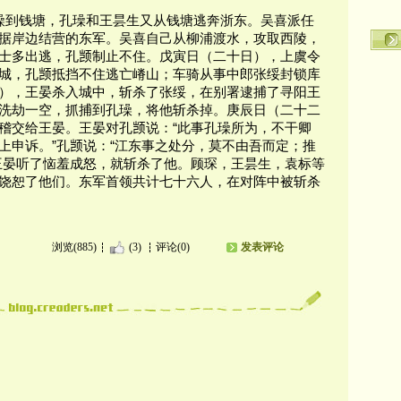
孔璪到钱塘，孔璪和王昙生又从钱塘逃奔浙东。吴喜派任
据岸边结营的东军。吴喜自己从柳浦渡水，攻取西陵，
士多出逃，孔𫖮制止不住。戊寅日（二十日），上虞令
城，孔𫖮抵挡不住逃亡嵴山；车骑从事中郎张绥封锁库
），王晏杀入城中，斩杀了张绥，在别署逮捕了寻阳王
洗劫一空，抓捕到孔璪，将他斩杀掉。庚辰日（二十二
稽交给王晏。王晏对孔𫖮说：“此事孔璪所为，不干卿
申诉。”孔𫖮说：“江东事之处分，莫不由吾而定；推
王晏听了恼羞成怒，就斩杀了他。顾琛，王昙生，袁标等
饶恕了他们。东军首领共计七十六人，在对阵中被斩杀
浏览(885)
(3)
评论(0)
发表评论