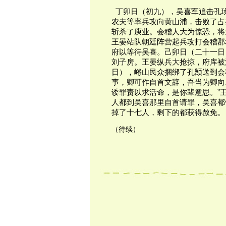
  丁卯日（初九），吴喜军追击
农夫等率兵攻向黄山浦，击败了占
斩杀了庾业。会稽人大为惊恐，将
王晏站队朝廷阵营起兵攻打会稽郡
府以等待吴喜。己卯日（二十一日
刘子房。王晏纵兵大抢掠，府库被
日），嵴山民众捆绑了孔𫖮送到会
事，卿可作自首文辞，吾当为卿向上
诿罪责以求活命，是你辈意思。”
人都到吴喜那里自首请罪，吴喜都
掉了十七人，剩下的都获得赦免。
（待续）