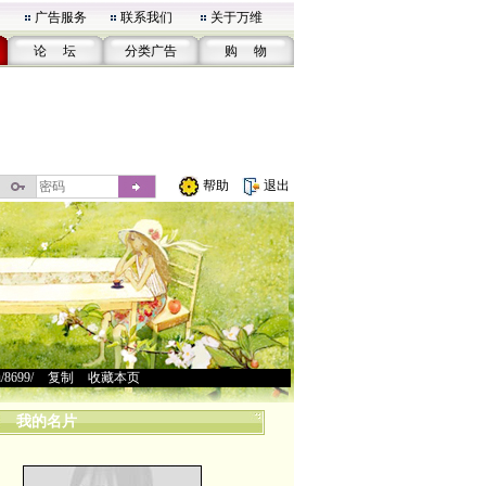
广告服务
联系我们
关于万维
论 坛
分类广告
购 物
帮助
退出
u/8699/
>
复制
>
收藏本页
我的名片