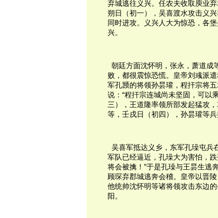
弃城逃往义兴。任农夫收取庾业弃
朔日（初一），吴喜渡水攻击义兴
同时进攻。义兴人大为惊恐，各堡
兴。
  朝廷方面沈怀明，张永，萧道
败，都很震惊恐慌。皇帝刘彧派遣
军孔𫖮的将领孙昙瓘，程扞宗将
说：“程扞宗连城尚未坚固，可以
三），王道隆率领所部发起猛攻，
等，壬戌日（初四），孙昙瓘等兵
  吴喜军抵达义乡，东军孔璪屯
军队已经逼近，孔璪大为害怕，跌
将会被擒！”于是孔璪与王昙生逃
顾琛弃郡城逃奔会稽。皇帝以晋陵
他统帅沈怀明等诸将领攻击东边的
阳。