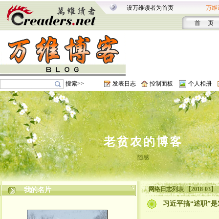
设万维读者为首页
万维
首 页
搜索>>
发表日志
控制面板
个人相册
老贫农的博客
随感
网络日志列表 【2018-03】
我的名片
习近平搞“述职”