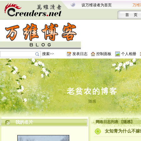
设万维读者为首页
万维
首 页
搜索>>
发表日志
控制面板
个人相册
老贫农的博客
随感
网络日志列表 【随感】
我的名片
女知青为什么不嫁