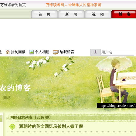
设万维读者为首页
万维读者网 -- 全球华人的精神家园
首 页
新 闻
视 频
博 客
志
控制面板
个人相册
给我留言
农的博客
随感
https://blog.creaders.net/
网络日志列表 【2016-09】
冀朝铸的英文回忆录被别人掺了假