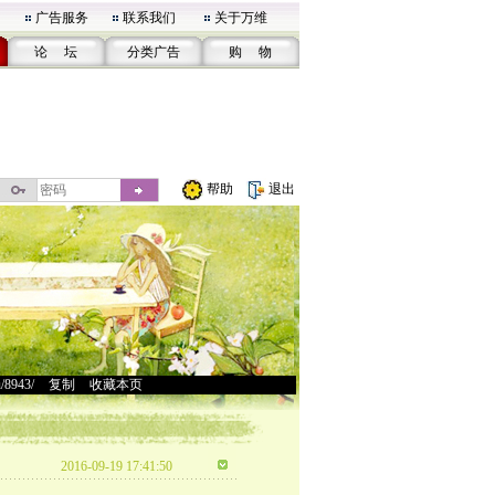
广告服务
联系我们
关于万维
论 坛
分类广告
购 物
帮助
退出
u/8943/
>
复制
>
收藏本页
2016-09-19 17:41:50