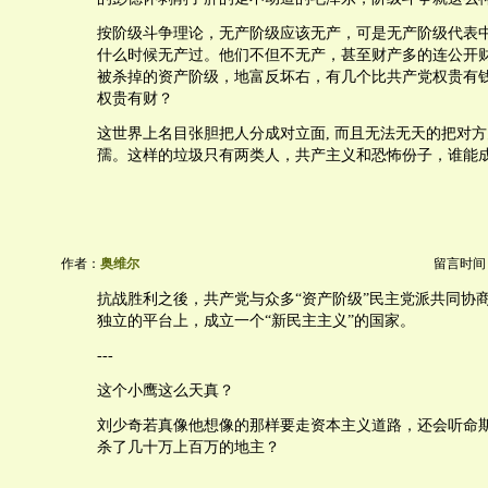
按阶级斗争理论，无产阶级应该无产，可是无产阶级代表
什么时候无产过。他们不但不无产，甚至财产多的连公开
被杀掉的资产阶级，地富反坏右，有几个比共产党权贵有
权贵有财？
这世界上名目张胆把人分成对立面, 而且无法无天的把对
孺。这样的垃圾只有两类人，共产主义和恐怖份子，谁能
作者：
奥维尔
留言时间：20
抗战胜利之後，共产党与众多“资产阶级”民主党派共同协
独立的平台上，成立一个“新民主主义”的国家。
---
这个小鹰这么天真？
刘少奇若真像他想像的那样要走资本主义道路，还会听命
杀了几十万上百万的地主？