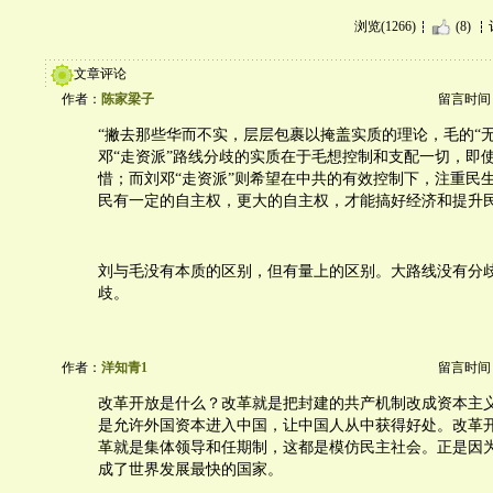
浏览(1266)
(8)
文章评论
作者：
陈家梁子
留言时间：20
“撇去那些华而不实，层层包裹以掩盖实质的理论，毛的“
邓“走资派”路线分歧的实质在于毛想控制和支配一切，即
惜；而刘邓“走资派”则希望在中共的有效控制下，注重民
民有一定的自主权，更大的自主权，才能搞好经济和提升民
刘与毛没有本质的区别，但有量上的区别。大路线没有分
歧。
作者：
洋知青1
留言时间：20
改革开放是什么？改革就是把封建的共产机制改成资本主
是允许外国资本进入中国，让中国人从中获得好处。改革
革就是集体领导和任期制，这都是模仿民主社会。正是因
成了世界发展最快的国家。