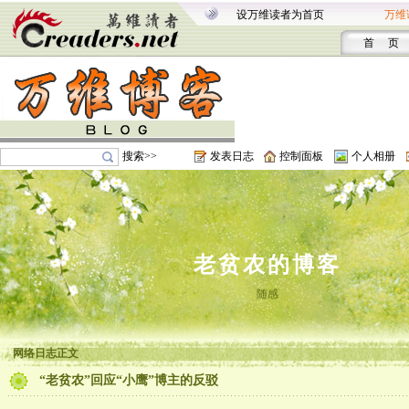
设万维读者为首页
万维
首 页
搜索>>
发表日志
控制面板
个人相册
老贫农的博客
随感
网络日志正文
“老贫农”回应“小鹰”博主的反驳