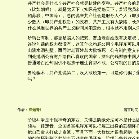
共产社会是什么？共产社会就是封建的变种。共产社会的
（比如朝鲜），就是党天下（实际是党魁天下，普通党员
如苏联，中国等）。总的说来共产社会是服务人个人（即
少数人（即共产党权贵）的政权。共产主义有大缺陷，长
什么风靡世界的共产主义瞬间风消云散，根本就不用别人
所谓公有制，那更是骗人的把戏。普通老百姓没有决定权
连说句话的权力都没有，这算什么狗屁公用？毛泽东可以
山滴水洞别墅，而同时老百姓却大批饿死，公有制的意义
到处抛洒公有财产给自己喜欢的国家，撒出的钱财够中国
普通老百姓却因供不起孩子连生育都不敢。公有制的目的
要论骗术，共产党说第二，没人敢说第一。可是你们骗了
吗？
作者：
洋知青1
留言时间：20
阶级斗争是个很神奇的东西。关键是阶级分法可不是什么
领袖一锤定音。全国首富毛泽东可以把雇工出身的彭德怀
把自己敌人打成走资派，而且下面一大群奴才跟着起哄，
的彭德怀剥削了胖的走不动道的毛泽东，阶级斗争就这么