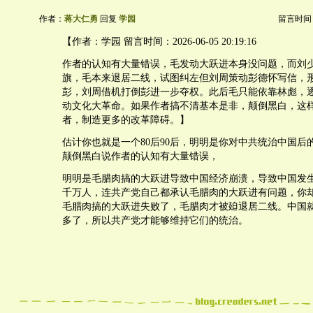
作者：
蒋大仁勇
回复
学园
留言时间：20
【作者：学园 留言时间：2026-06-05 20:19:16
作者的认知有大量错误，毛发动大跃进本身没问题，而刘
旗，毛本来退居二线，试图纠左但刘周策动彭德怀写信，
彭，刘周借机打倒彭进一步夺权。此后毛只能依靠林彪，
动文化大革命。如果作者搞不清基本是非，颠倒黑白，这
者，制造更多的改革障碍。】
估计你也就是一个80后90后，明明是你对中共统治中国后
颠倒黑白说作者的认知有大量错误，
明明是毛腊肉搞的大跃进导致中国经济崩溃，导致中国发生
千万人，连共产党自己都承认毛腊肉的大跃进有问题，你
毛腊肉搞的大跃进失败了，毛腊肉才被廹退居二线。中国
多了，所以共产党才能够维持它们的统治。