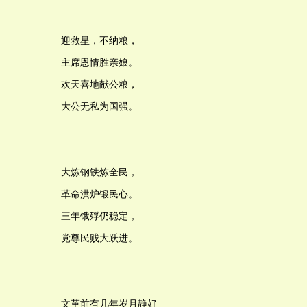
迎救星，不纳粮，
主席恩情胜亲娘。
欢天喜地献公粮，
大公无私为国强。
大炼钢铁炼全民，
革命洪炉锻民心。
三年饿殍仍稳定，
党尊民贱大跃进。
文革前有几年岁月静好