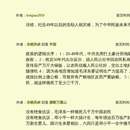
作者：
beiqian2016
留言时间：20
没错，纪念49年以后的浩劫人祸灾难，为了中华民族未来
作者：
东晓风林
回复
学园
留言时间：20
政策的逻辑次序： 1：20-40年代，中共先用打土豪分田
政权； 2：然后50年代出尔反尔，搞人民公社夺回农民私有
宣传亩产万斤大锅饭，让农民信服人民公社好，交出土地
随便吃 4： 因为各地官僚知道毛泽东要证明生产力提高了
就按比例上缴公粮，导致所有产粮地区反而严重缺粮。 5：
民，就这样饿死了至少三千万。
作者：
东晓风林
回复
横断万重山
留言时间：20
没有绝食抗议，毛泽东一样饿死几千万中国农民
没有绝食抗议，邓小平一样大搞计生，每年强迫百万临产
万新生婴儿。跟计生杀婴相比，六四只是邓小平一生中微