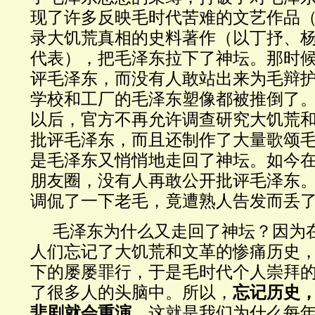
现了许多反映毛时代苦难的文艺作品
录大饥荒真相的史料著作（以丁抒、
代表），把毛泽东拉下了神坛。那时
评毛泽东，而没有人敢站出来为毛辩
学校和工厂的毛泽东塑像都被推倒了
以后，官方不再允许调查研究大饥荒
批评毛泽东，而且还制作了大量歌颂
是毛泽东又悄悄地走回了神坛。如今
朋友圈，没有人再敢公开批评毛泽东
调侃了一下老毛，竟遭熟人告发而丢
毛泽东为什么又走回了神坛？因为
人们忘记了大饥荒和文革的惨痛历史
下的屡屡罪行，于是毛时代个人崇拜
了很多人的头脑中。所以，
忘记历史
悲剧就会重演
。这就是我们为什么每