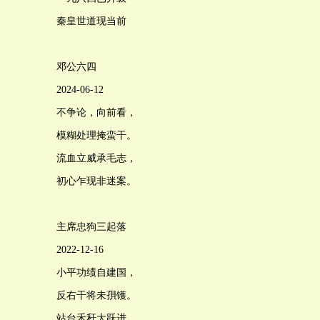
秦皇世道现当前
邓公六四
2024-06-12
不争论，向前看，
模糊处理掩蛮干。
流血立威承毛志，
初心乍现非迷案。
主席忠狗三起落
2022-12-16
小平功绩自建国，
反右干将未孭镬。
站台禾秆大跃进，