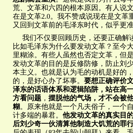
荒、文革和六四的根本原因。有人说
在是文革
2.0
。我不赞成说现在是文革
又回到文革前的毛泽东时代，似乎更
我们不仅要回顾历史，还要正确解
比如毛泽东为什么要发动文革？至今
里糊涂。有些人虽然也否定文革，但
发动文革的目的是反修防修，防止刘
本主义。也就是认为毛的动机是好的
的，是好心办了坏事。
要想正确评价
泽东的话语体系和逻辑陷阱，站在高
方看问题
，
摆脱他的气场，才不会被
糊
。原来他就是一个凡夫俗子，一个
计多端的暴君。
他发动文革的真实目
后刘少奇一伙清算他制造大饥荒的罪
后的表现（
83
年去韶山朝拜）来看，