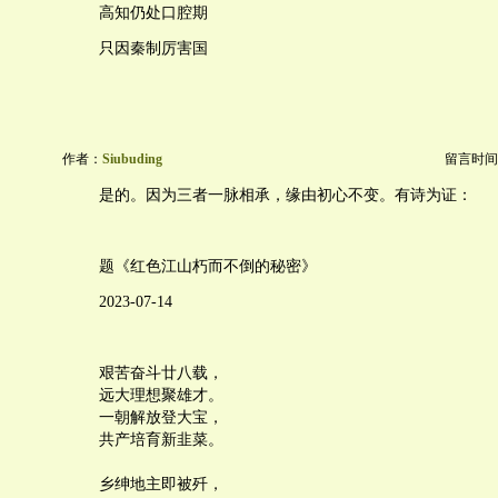
高知仍处口腔期
只因秦制厉害国
作者：
Siubuding
留言时间：20
是的。因为三者一脉相承，缘由初心不变。有诗为证：
题《红色江山朽而不倒的秘密》
2023-07-14
艰苦奋斗廿八载，
远大理想聚雄才。
一朝解放登大宝，
共产培育新韭菜。
乡绅地主即被歼，