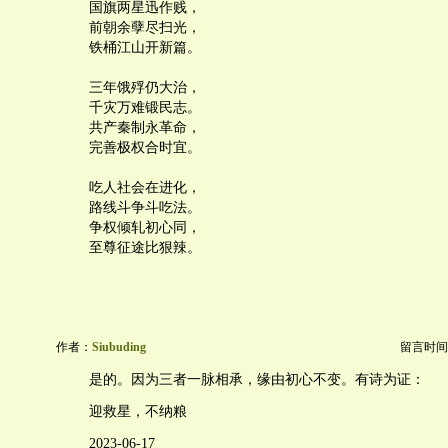
国旗两星迅作贱，
前朝余孽尽扫光，
铁桶江山开新篇。
三年饿殍仍大治，
千灾万难锻民志。
共产秦制永革命，
完善极权合时宜。
吃人社会在进化，
路线斗争斗吃法。
争权倾轧初心同，
至尊征途比狠辣。
作者：
Siubuding
留言时间：20
是的。因为三者一脉相承，缘由初心不变。有诗为证：
迎救星，不纳粮
2023-06-17