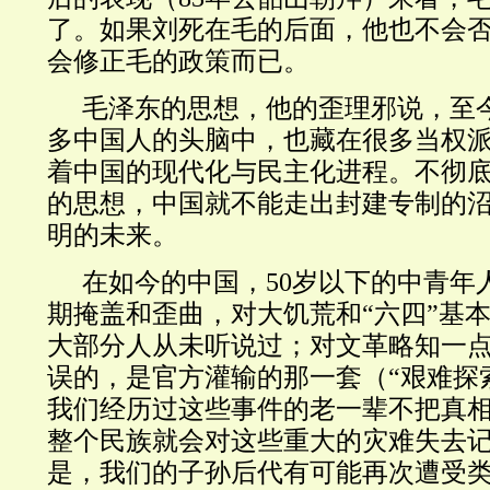
了。如果刘死在毛的后面，他也不会
会修正毛的政策而已。
毛泽东的思想，他的歪理邪说，至
多中国人的头脑中，也藏在很多当权
着中国的现代化与民主化进程。不彻
的思想，中国就不能走出封建专制的
明的未来。
在如今的中国，
50
岁以下的中青年
期掩盖和歪曲，对大饥荒和“六四”基
大部分人从未听说过；对文革略知一
误的，是官方灌输的那一套（“艰难探
我们经历过这些事件的老一辈不把真
整个民族就会对这些重大的灾难失去
是，我们的子孙后代有可能再次遭受