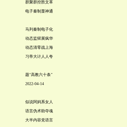
群聚群控胜文革
电子秦制显神通
马列秦制电子化
动态监狱展疯华
动态清零战上海
习帝大计人人夸
题“高教六十条”
2022-04-14
似说阿妈系女人
语言伪术助夺魂
大半内容党语言