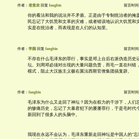
作者：
老贫农
回复
fangbin
留言时间：20
你的看法和我的说法并不矛盾。正是由于专制统治者的掩
民忘记了大饥荒和文革的灾难，或者错误地认识大饥荒和
实是在统治者，而表现是在人们的认知里。
作者：
学园
回复
fangbin
留言时间：20
不存在什么毛泽东的罪行，事实是邓上台后右派伪造历史
坛。刘周邓必须对出现的大量问题负责，而毛一直在纠错
模式，阻止大汉族主义极右翼法西斯官僚集团搞复辟。
作者：
fangbin
留言时间：20
毛泽东为什么又走回了神坛？因为在权力的干涉下，人们
的惨痛历史，忘记了大暴君犯下的屡屡罪行，于是毛时代
新回到了很多人的头脑中。
我现在永远不会认为，毛泽东重新走回神坛是中国人的“忘