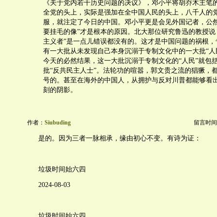
《关于党内若干历史问题的决议》，邓小平将胡乔木主笔
全党的头上，实际是强加在全中国人民的头上，八千人的
服，就注定了今日的中国。邓小平更是会见外国记者，公然
要挂毛的像”才是根本的原因。北大那位研究鲁迅的教授说
主义者”是一点儿错误都没有的。这才是中国问题的祸根，
有一大批从未发现自己本身沉溺于专制文化中的一大批“人
今天的必然结果，这一大批沉溺于专制文化的“人民”就包
批“反共民主人士”。法轮功的喧嚣，郭文贵之流的猖獗，都
号的。甚至在海外的中国人，从拥护与反对川普都能够看
刻的阴影。
作者：
Siubuding
留言时间：20
是的。因为三者一脉相承，缘由初心不变。有诗为证：
垃圾时间始六四
2024-08-03
垃圾时间始六四