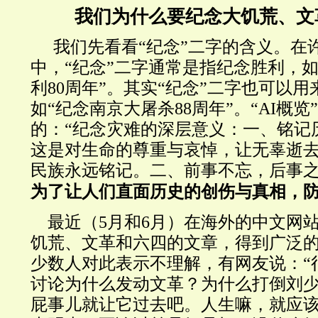
我们为什么要纪念大饥荒、文
我们先看看“纪念”二字的含义。在
中，“纪念”二字通常是指纪念胜利，如
利
80
周年”。其实“纪念”二字也可以用
如“纪念南京大屠杀
88
周年”。“
AI
概览
的：“纪念灾难的深层意义：一、铭记
这是对生命的尊重与哀悼，让无辜逝
民族永远铭记。二、前事不忘，后事
为了让人们直面历史的创伤与真相，
最近（
5
月和
6
月）在海外的中文网
饥荒、文革和六四的文章，得到广泛
少数人对此表示不理解，有网友说：“
讨论为什么发动文革？为什么打倒刘
屁事儿就让它过去吧。人生嘛，就应