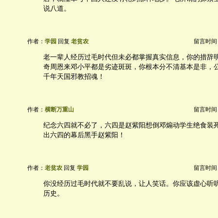
说八道。
作者：
学园
回复
老贫农
留言时间：20
老一辈人经历过毛时代但未必都掌握真实信息，你的措辞
奇周恩来邓小平都是劣迹斑斑，你根本分不清基本是非，
千年天国邪教招魂！
作者：
横断万重山
留言时间：20
纪念六四就不必了，六四是赵紫阳想倒邓煽动学生绝食装
出六四的幕后黑手赵紫阳！
作者：
老贫农
回复
学园
留言时间：20
你没经历过毛时代就不要乱说，让人笑话。你应该虚心听
历史。