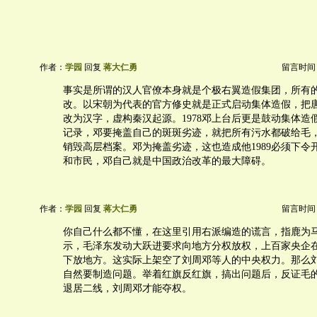
作者：
学园
回复
蒋大仁勇
留言时间：20
事实是所谓的汉人官僚本身就是个极右翼造假集团，所有
改。以宋朝为代表的官方修史就是正式启动集体造假，把
改为汉字，虚构秦汉起源。1978邓上台后更是鼓动集体造
记录，邓要掩盖自己的斑斑劣迹，就把所有污水都破给毛
销毁高层档案。邓为掩盖劣迹，这也造成他1989必须下令
和市民，邓自己就是中国政治改革的最大障碍。
作者：
学园
回复
蒋大仁勇
留言时间：20
你自己什么都不懂，在这里引用右派编造的谎言，指鹿为
示，毛泽东发动大跃进要求向地方分权放权，上百家央企
下放地方。这实际上架空了刘周邓等人的中央权力。那么
自然要制造问题。举着红旗反红旗，搞出问题后，反证毛
退居二线，刘周邓才能夺权。