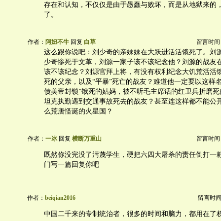
存在和认知，不仅仅是由于愚蠢与败坏，而是从地狱来的
了。
作者：
阿妞不牛
回复
白草
留言时间：20
这么跟你说吧：刘少奇的亲妹妹在大跃进活活饿死了。刘
少奇惨死于文革，刘源一家子该不该纪念他？刘源的战友在
该不该纪念？刘源官拜上将，有没有权利纪念大饥荒活活
死的父亲，以及“平暴”死亡的战友？难道他一定要以这样
债美帝封锁”饿死的姑妈，被不听毛主席话的红卫兵折磨死
坦克执勤遇到交通事故死去的战友？甚至连这样都不能公
么荒唐怪诞的火星国？
作者：
一冰
回复
横断万重山
留言时间：20
既然你没完没了污蔑学生，硬把六四大屠杀的责任倒打一
门写一篇回复你吧
作者：
beiqian2016
留言时间：20
中国二千来的专制统治者，很多的时间和脑力，都用在了