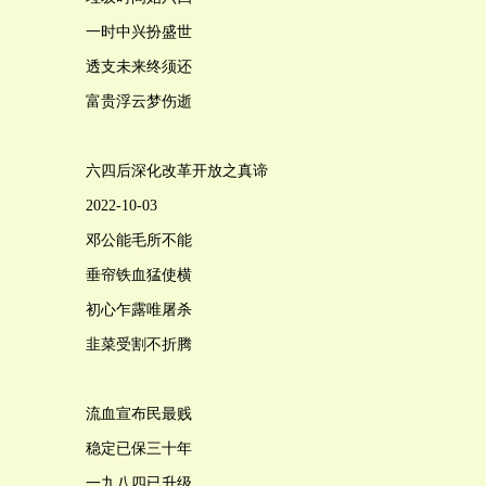
一时中兴扮盛世
透支未来终须还
富贵浮云梦伤逝
六四后深化改革开放之真谛
2022-10-03
邓公能毛所不能
垂帘铁血猛使横
初心乍露唯屠杀
韭菜受割不折腾
流血宣布民最贱
稳定已保三十年
一九八四已升级