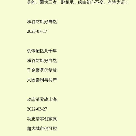
是的。因为三者一脉相承，缘由初心不变。有诗为证：
积谷防饥好自然
2025-07-17
饥饿记忆几千年
积谷防饥好自然
千金聚尽仍复散
只因秦制与共产
动态清零战上海
2022-03-27
动态清零创癫疯
超大城市仍可控