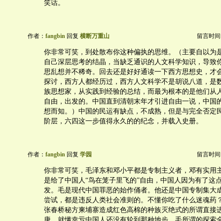
笑话。
作者：
fangbin
回复
横断万重山
留言时间：20
你非常可笑，到处散布你这种偏执的思维。（主要自以为
自己深层思考的结晶，当缺乏通识的人文科学知识，导致
思乱想并不稀奇。回去还是好好通读一下西方思想史，才
探讨，西方人都经历过，西方人文科学不是胡说八道，是
族思想家，从实践到经验的总结，而最为根本的是他们从
自由，出发的。中国直到清朝末年才引进自由一说，中国
想而知。）中国的民运有缺点，不成熟，但是与完全否定
阶层，六四这一步值得永久的的纪念，并载入史册。
作者：
fangbin
回复
学园
留言时间：20
你非常可笑，毛泽东和邓小平都是专制主义者，邓有实用
是给了中国人“鸟在笼子里飞的”自由，中国人因为有了这
发。毛是现代中国罪恶的始作俑者。他还是中国专制集大
尝试，都是违反人类社会准则的。不懂你吃了什么迷魂药
张春桥秘方柬埔寨造成红色高棉的种族灭绝式的所谓直接
唐，就懂幸亏中国人还没有轮到那种地步。毛所谓的探索