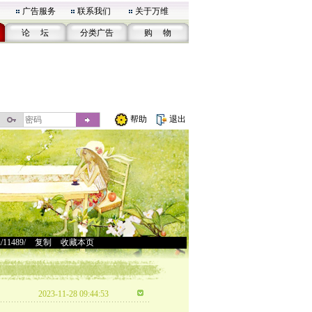
广告服务
联系我们
关于万维
论 坛
分类广告
购 物
帮助
退出
u/11489/
>
复制
>
收藏本页
2023-11-28 09:44:53