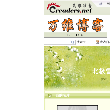
搜索>>
发表日
北极
爱诗、
我的名片