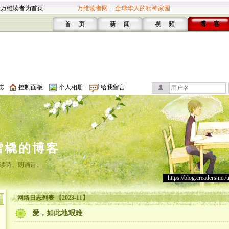
设万维读者为首页
万维读者网 -- 全球华人的精神家园
首 页
新 闻
视 频
博 客
志
控制面板
个人相册
给我留言
雪橇的博客
读诗、朗诵诗。
https://blog.creaders.net/
网络日志列表 【2023-11】
爱，如此地艰难