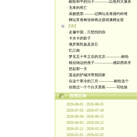
· 献给和平的日子————以色列大屠杀
· 无辜的死亡
· 虽败犹荣———记网坛名将德约科维
· 网坛常青树张帅再次获得澳网女双
【诗】
· 走遍中国，只想找到你
· 卡夫卡的影子
· 俄罗斯民族及其它
· 忆江南
· 梦见五十年之后的北京————-献给
· 格拉纳达的燕子—————感叹西班牙
· 想起那一天
· 遥远的护城河带我回家
· 在这个寒冷的三月————-献给这个
· 你熬过一个个白天黑夜———写给旅
存档目录
2026-08-01 - 2026-08-05
2026-07-02 - 2026-07-30
2026-06-04 - 2026-06-15
2026-04-03 - 2026-04-22
2026-03-12 - 2026-03-29
2026-02-01 - 2026-02-02