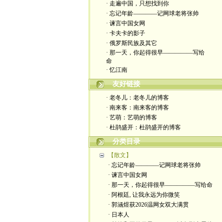
· 走遍中国，只想找到你
· 忘记年龄————记网球老将张帅
· 谏言中国女网
· 卡夫卡的影子
· 俄罗斯民族及其它
· 那一天，你起得很早—————写给
命
· 忆江南
友好链接
· 老冬儿：老冬儿的博客
· 南来客：南来客的博客
· 艺萌：艺萌的博客
· 杜鹃盛开：杜鹃盛开的博客
分类目录
【散文】
· 忘记年龄————记网球老将张帅
· 谏言中国女网
· 那一天，你起得很早—————写给命
· 阿根廷, 让我永远为你微笑
· 郭涵煜获2026温网女双大满贯
· 日本人