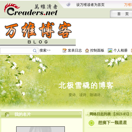
设万维读者为首页
万维
首 页
搜索>>
发表日志
控制面板
个人相册
北极雪橇的博客
爱诗、读诗、朗诵诗。
网络日志列表 【2023-05】
我的名片
想摘下一颗星星