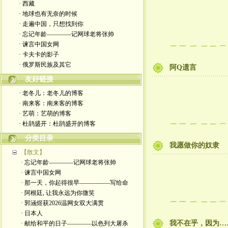
· 西藏
· 地球也有无奈的时候
· 走遍中国，只想找到你
· 忘记年龄————记网球老将张帅
· 谏言中国女网
· 卡夫卡的影子
· 俄罗斯民族及其它
阿Q遗言
友好链接
· 老冬儿：老冬儿的博客
· 南来客：南来客的博客
· 艺萌：艺萌的博客
· 杜鹃盛开：杜鹃盛开的博客
分类目录
我愿做你的奴隶
【散文】
· 忘记年龄————记网球老将张帅
· 谏言中国女网
· 那一天，你起得很早—————写给命
· 阿根廷, 让我永远为你微笑
· 郭涵煜获2026温网女双大满贯
· 日本人
我不在乎，因为…
· 献给和平的日子————以色列大屠杀