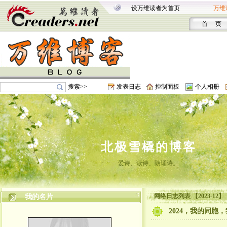
设万维读者为首页
万维
首 页
搜索>>
发表日志
控制面板
个人相册
北极雪橇的博客
爱诗、读诗、朗诵诗。
网络日志列表 【2023-12】
我的名片
2024，我的同胞