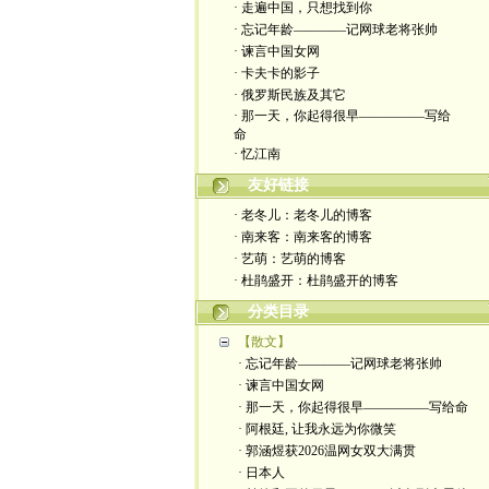
· 走遍中国，只想找到你
· 忘记年龄————记网球老将张帅
· 谏言中国女网
· 卡夫卡的影子
· 俄罗斯民族及其它
· 那一天，你起得很早—————写给
命
· 忆江南
友好链接
· 老冬儿：老冬儿的博客
· 南来客：南来客的博客
· 艺萌：艺萌的博客
· 杜鹃盛开：杜鹃盛开的博客
分类目录
【散文】
· 忘记年龄————记网球老将张帅
· 谏言中国女网
· 那一天，你起得很早—————写给命
· 阿根廷, 让我永远为你微笑
· 郭涵煜获2026温网女双大满贯
· 日本人