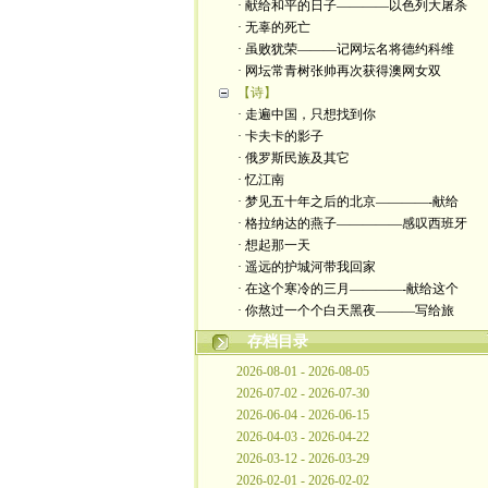
· 献给和平的日子————以色列大屠杀
· 无辜的死亡
· 虽败犹荣———记网坛名将德约科维
· 网坛常青树张帅再次获得澳网女双
【诗】
· 走遍中国，只想找到你
· 卡夫卡的影子
· 俄罗斯民族及其它
· 忆江南
· 梦见五十年之后的北京————-献给
· 格拉纳达的燕子—————感叹西班牙
· 想起那一天
· 遥远的护城河带我回家
· 在这个寒冷的三月————-献给这个
· 你熬过一个个白天黑夜———写给旅
存档目录
2026-08-01 - 2026-08-05
2026-07-02 - 2026-07-30
2026-06-04 - 2026-06-15
2026-04-03 - 2026-04-22
2026-03-12 - 2026-03-29
2026-02-01 - 2026-02-02