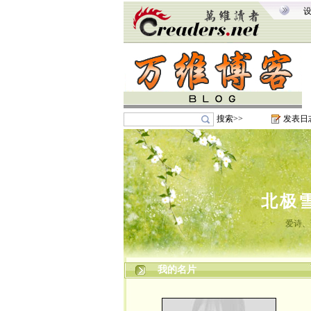
搜索>>
发表日
北极
爱诗、
我的名片