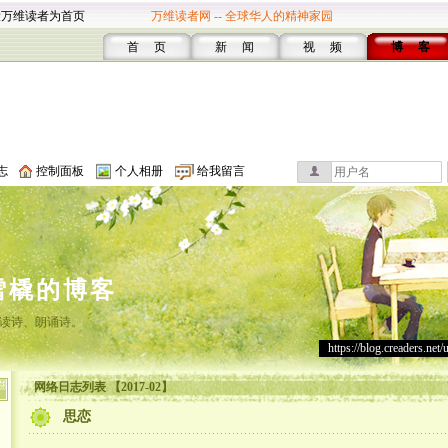
设万维读者为首页
万维读者网 -- 全球华人的精神家园
首 页
新 闻
视 频
博 客
志
控制面板
个人相册
给我留言
雪橇的博客
读诗、朗诵诗。
https://blog.creaders.net/
网络日志列表 【2017-02】
思恋