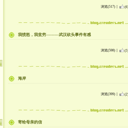
浏览(517)
(6
我愤怒，我贫穷---------武汉砍头事件有感
浏览(598)
(5
海岸
浏览(399)
(2
寄给母亲的信