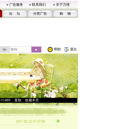
广告服务
联系我们
关于万维
论 坛
分类广告
购 物
帮助
退出
u/11489/
>
复制
>
收藏本页
2017-02-22 07:47:00