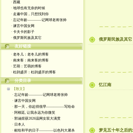
· 西藏
· 地球也有无奈的时候
· 走遍中国，只想找到你
· 忘记年龄————记网球老将张帅
· 谏言中国女网
· 卡夫卡的影子
· 俄罗斯民族及其它
俄罗斯民族及其它
友好链接
· 老冬儿：老冬儿的博客
· 南来客：南来客的博客
· 艺萌：艺萌的博客
· 杜鹃盛开：杜鹃盛开的博客
分类目录
忆江南
【散文】
· 忘记年龄————记网球老将张帅
· 谏言中国女网
· 那一天，你起得很早—————写给命
· 阿根廷, 让我永远为你微笑
· 郭涵煜获2026温网女双大满贯
· 日本人
梦见五十年之后的
· 献给和平的日子————以色列大屠杀