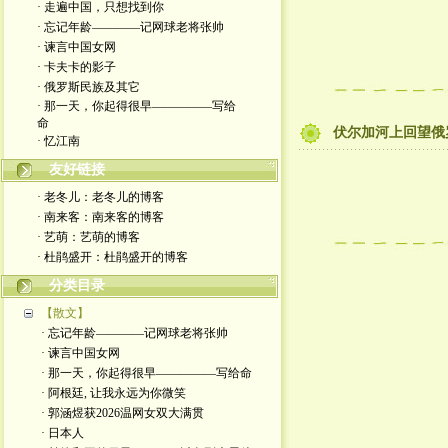
· 走遍中国，只想找到你
· 忘记年龄————记网球老将张帅
· 谏言中国女网
· 卡夫卡的影子
· 俄罗斯民族及其它
· 那一天，你起得很早—————写给
命
伏尔加河上回望俄
· 忆江南
友好链接
· 老冬儿：老冬儿的博客
· 南来客：南来客的博客
· 艺萌：艺萌的博客
· 杜鹃盛开：杜鹃盛开的博客
分类目录
【散文】
· 忘记年龄————记网球老将张帅
· 谏言中国女网
· 那一天，你起得很早—————写给命
· 阿根廷, 让我永远为你微笑
· 郭涵煜获2026温网女双大满贯
· 日本人