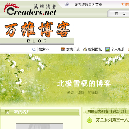
设万维读者为首页
万维
首 页
搜索>>
发表日志
控制面板
个人相册
北极雪橇的博客
爱诗、读诗、朗诵诗。
网络日志列表 【2025-03】
我的名片
芬兰系列第三十六