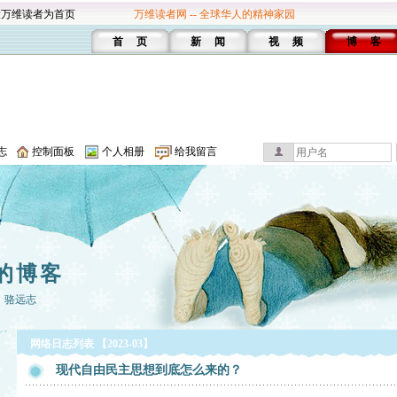
设万维读者为首页
万维读者网 -- 全球华人的精神家园
首 页
新 闻
视 频
博 客
志
控制面板
个人相册
给我留言
的博客
：骆远志
网络日志列表 【2023-03】
现代自由民主思想到底怎么来的？