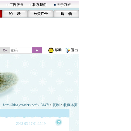
广告服务
联系我们
关于万维
论 坛
分类广告
购 物
帮助
退出
https://blog.creaders.net/u/13147/
>
复制
>
收藏本页
2023-03-17 01:25:19