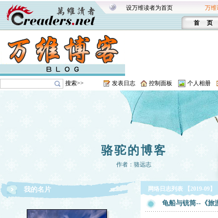
设万维读者为首页
万维
首 页
搜索>>
发表日志
控制面板
个人相册
骆驼的博客
作者：骆远志
网络日志列表 【2019-09】
我的名片
龟船与铳筒--《