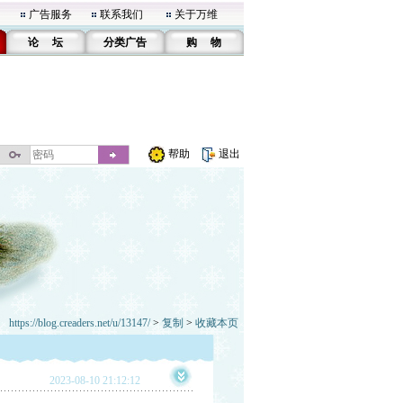
广告服务
联系我们
关于万维
论 坛
分类广告
购 物
帮助
退出
https://blog.creaders.net/u/13147/
>
复制
>
收藏本页
2023-08-10 21:12:12