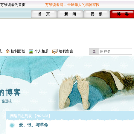
设万维读者为首页
万维读者网 -- 全球华人的精神家园
首 页
新 闻
视 频
博 客
志
控制面板
个人相册
给我留言
的博客
：骆远志
网络日志列表 【2023-08】
爱、恨、与革命