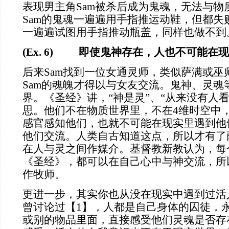
表现男主角Sam被杀后成为鬼魂，无法与物
Sam的鬼魂一遍遍用手指推运动鞋，但都失
一遍遍试图用手指推动瓶盖，同样也做不到
(Ex. 6) 即使鬼神存在，人也不可能在
后来
Sam找到一位女通灵师，类似萨满或巫
Sam的魂魄才得以与女友交流。鬼神、灵魂
界。《圣经》讲，“神是灵”、“从来没有人
思。他们不在物质世界里，不在4维时空中
感官感知他们，也就不可能在现实里遇到他
他们交流。人类自古知道这点，所以才有了
在人与灵之间作媒介。基督教新教认为，每
《圣经》，都可以在自己心中与神交流，所
作牧师。
更进一步，其实你也从没在现实中遇到过活
曾讨论过【
1】，人都是自己身体的囚徒，
或别的物品里面，直接感受他们灵魂是否存