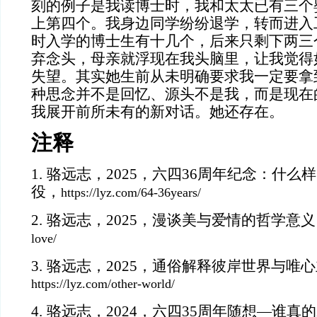
刻的例子是我读博士时，我和太太已有三个
上第四个。我身边同学纷纷退学，转而进入
时入学的博士生有十几个，后来只剩下两三
弃念头，母亲就浮现在我头脑里，让我觉得
失望。其实她生前从未明确要求我一定要拿
种思念并不是回忆、源头不是我，而是现在
我展开前所未有的新对话。她还存在
。
注释
1.
骆远志，
2025，六四36周年纪念：什么
役，
https://lyz.com/64-36years/
2.
骆远志，
2025，漫谈美与爱情的哲学意
love/
3.
骆远志，
2025，通俗解释彼岸世界与唯
https://lyz.com/other-world/
4.
骆远志，
2024，六四35周年随想—谁真