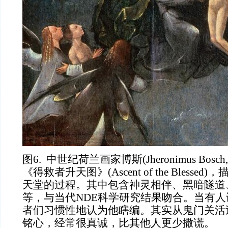
图
6. 中世纪荷兰画家博斯(Jheronimus Bosch
《得救者升天图》(Ascent of the Bless
天堂的过程。其中包含神灵相伴、黑暗隧道
等，与当代NDE科学研究结果吻合。当有
者们习惯性地认为他瞎编。其实从鬼门关活
铭心，经常很真诚，比其他人更少撒谎。