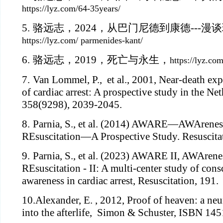
https://lyz.com/64-35years/
5.
骆远志，
2024，从巴门尼德到康德---
https://lyz.com/ parmenides-kant/
6.
骆远志，
2019，死亡与永生，
https://lyz.com
7.
Van Lommel, P., et al., 2001, Near-death exp
of cardiac arrest: A prospective study in the Ne
358(9298), 2039-2045.
8.
Parnia, S., et al. (2014) AWARE—AWArenes
REsuscitation—A Prospective Study. Resuscitat
9.
Parnia, S., et al. (2023) AWARE II, AWArene
REsuscitation - II: A multi-center study of con
awareness in cardiac arrest, Resuscitation, 191.
10.
Alexander, E. , 2012, Proof of heaven: a ne
into the afterlife, Simon & Schuster, ISBN 14