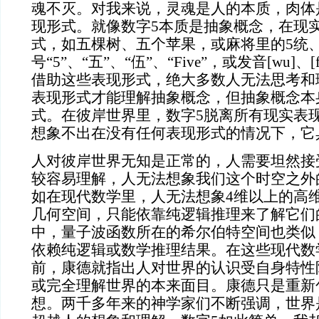
魂不灭。对我来说，灵魂是人的本质，肉体
现形式。就像数字
5本质是抽象概念，在现
式，如五棵树、五个苹果，或麻将里的5统
号“5”、“五”、“伍”、“Five”，或发音[wu]、
借助这些表现形式，绝大多数人无法思考和
表现形式才能理解抽象概念，但抽象概念本
式。在彼岸世界里，数字5脱离所有现实表
想象不出在没有任何表现形式的情况下，它
人对彼岸世界无知是正常的，人需要坦然接
较容易理解，人无法想象我们这个时空之外
如在现代数学里，人无法想象
4维以上的高
几何空间，只能依靠纯逻辑推理来了解它们
中，量子波函数所在的希尔伯特空间也类似
依赖纯逻辑或数学推理结果。在这些现代数
前，康德就指出人对世界的认识受自身特性
或完全理解世界的本来面目。康德只是重新
想。两千多年来的神学家们不断强调，世界