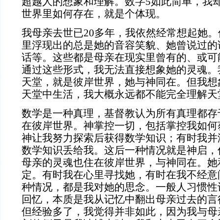
超越人的想象和理解。数字5如此简单，我
世界里如何存在，就是个体现。
我母亲去世已
20多年，我依然经常想起她
里浮现出的总是她的音容笑貌、她曾说过的
话等。这些都是母亲在现实里曾有的、或可
通过这些形式，我无法直接想象她的灵魂。
天堂，就是彼岸世界，她与神同在。但我想
天堂中生活，我大概永远都不能完全理解天
数学是一种真理，基督教认为所有真理都存
在彼岸世界。神掌控一切，包括掌控我如何
神让我努力探索后获得数学知识；有时我并
数学知识丢给我。这后一种情况就是神启，
母亲的灵魂也住在彼岸世界，与神同在。她
定。有时我在心里寻找她，有时在我不经意
种情况，都是我对她的思念。一般人习惯性
回忆，本质是我从记忆中翻出母亲过去的言
但经验多了，我觉得并非如此，因为我与母