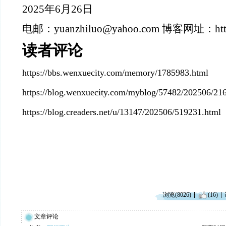
2025年6月26日
电邮：
yuanzhiluo@yahoo.com 博客网址：https
读者评论
https://bbs.wenxuecity.com/memory/1785983.html
https://blog.wenxuecity.com/myblog/57482/202506/21
https://blog.creaders.net/u/13147/202506/519231.html
浏览(8026)
(16)
文章评论