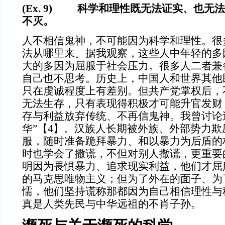
(Ex. 9) 科学和理性既无法证实、也无
不灭。
人不相信鬼神，不可能因为科学和理性。很
法从哪里来。据我观察，这些人中年轻的多
大的多因为屈服于社会压力。很多人二者兼
自己也不思考。历史上，中国人和世界其他
只在虔诚程度上有差别。但共产党掌权后，
无法生存，只有表现得积极才可能升官发财
存与利益放弃传统、不再信鬼神。我曾讨论
华”【
4】。汉族人长期被外族、外部势力欺
服，随时准备跪拜暴力、和以暴力为后盾的
时也学会了撒谎，不但对别人撒谎，更重要
明因为畏惧暴力、追求现实利益，他们才屈
的马克思唯物主义；但为了外在的面子、为
懦，他们坚持谎称那都因为自己相信理性与
真是人类先民与中华远祖的不肖子孙。