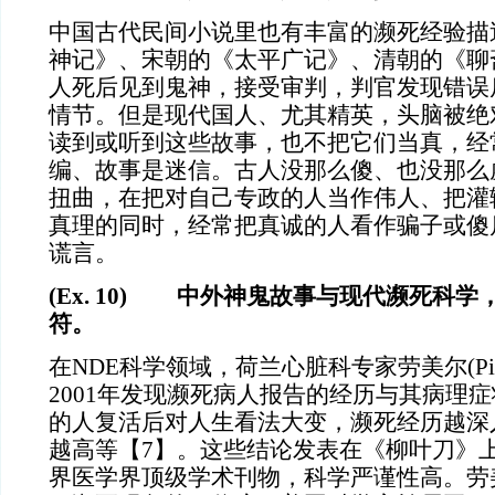
中国古代民间小说里也有丰富的濒死经验描
神记》、宋朝的《太平广记》、清朝的《聊
人死后见到鬼神，接受审判，判官发现错误
情节。但是现代国人、尤其精英，头脑被绝
读到或听到这些故事，也不把它们当真，经
编、故事是迷信。古人没那么傻、也没那么
扭曲，在把对自己专政的人当作伟人、把灌
真理的同时，经常把真诚的人看作骗子或傻
谎言。
(Ex. 10) 中外神鬼故事与现代濒死科
符。
在
NDE科学领域，荷兰心脏科专家劳美尔(Pim v
2001年发现濒死病人报告的经历与其病理
的人复活后对人生看法大变，濒死经历越深
越高等【7】。这些结论发表在《柳叶刀》
界医学界顶级学术刊物，科学严谨性高。劳