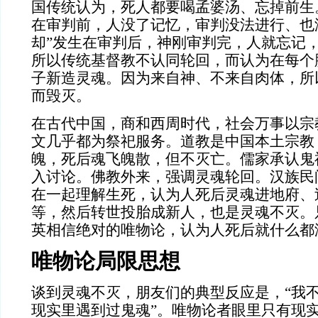
国传统认为，死人都要喝孟婆汤、忘掉前生
在审判前，人没了记忆，审判没法进行、也
却”发生在审判后，神刚审判完，人就忘记
所以传统基督教不认同轮回，而认为在每个
子新造灵魂。因为来自神、不来自肉体，所
而毁灭。
在古代中国，商和西周时代，社会万事以宗
文几乎都为祭祀服务。道教是中国本土宗教
魄，死后魂飞魄散，但不灭亡。儒家承认鬼
入讨论。佛教外来，强调灵魂轮回。汉族民
在一起理解生死，认为人死后灵魂进地府、
等，然后转世投胎成新人，也是灵魂不灭。
英相信绝对的唯物论，认为人死后就什么都
唯物论局限思想
谈到灵魂不灭，朋友们的典型反应是，“我
现实里遇到过鬼魂”。唯物论者眼里只有现