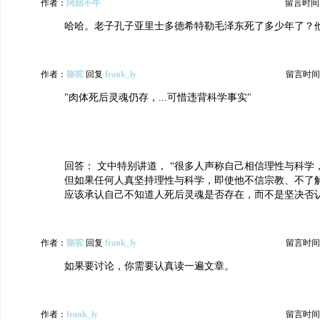
作者：
阿妞不牛
留言时间：20
哈哈。老子孔子亚里士多德希特勒毛泽东死了多少年了？
作者：
骆驼
回复
frank_ly
留言时间：20
"肉体死后灵魂仍存，...可惜违背科学事实"
回答： 文中特别讲道， “很多人声称自己相信理性与科学
但如果任何人真坚持理性与科学，即使他不信宗教、不了
应该承认自己不知道人死后灵魂是否存在，而不是坚决否认
作者：
骆驼
回复
frank_ly
留言时间：20
如果要讨论，你需要认真读一遍文章。
作者：
frank_ly
留言时间：20