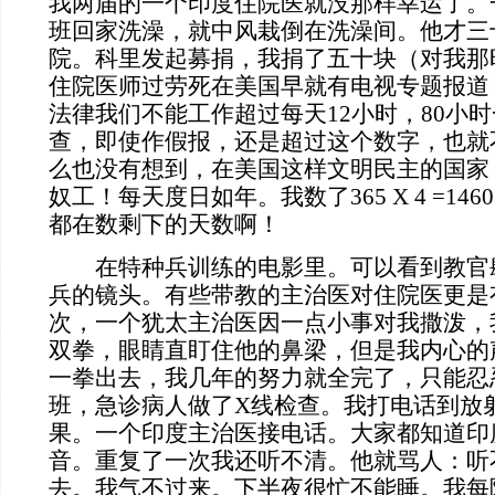
我两届的一个印度住院医就没那样幸运了。
班回家洗澡，就中风栽倒在洗澡间。他才三
院。科里发起募捐，我捐了五十块（对我那
住院医师过劳死在美国早就有电视专题报道
法律我们不能工作超过每天12小时，80小
查，即使作假报，还是超过这个数字，也就
么也没有想到，在美国这样文明民主的国家
奴工！每天度日如年。我数了365 X 4 =14
都在数剩下的天数啊！
在特种兵训练的电影里。可以看到教官
兵的镜头。有些带教的主治医对住院医更是
次，一个犹太主治医因一点小事对我撒泼，
双拳，眼睛直盯住他的鼻梁，但是我内心的
一拳出去，我几年的努力就全完了，只能忍
班，急诊病人做了X线检查。我打电话到放
果。一个印度主治医接电话。大家都知道印
音。重复了一次我还听不清。他就骂人：听
去。我气不过来。下半夜很忙不能睡。我每