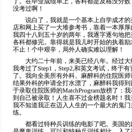
了。在毕业成绩单上，各科都是及格没分数
没考过啊！
说白了，我就是一个基本上自学成才的
店和网上买了一大堆参考书，靠着一本厚厚
我四十八到五十岁的两年，我逐字逐句地把
各科都修完。靠得就是我儿时开始的执着励
不止！个中艰辛，局外人确实难以理解！
大约二十年前，来美已经八年。经过大
我考过了Step1，Step2,和英文考试，终
了。我向全美所有外科、麻醉科的住院医师
结果外科的申请全打水漂了，麻醉科我得到
于录取住院医师的MatchProgram放榜了：我
到自己被录取！人生喜不过金榜题名时！我
我不知道我正在迈入人生的一个最大的鬼门
练。
都看过特种兵训练的电影了吧。美国的
是魔鬼训练，可以和特种兵训练相比，入了