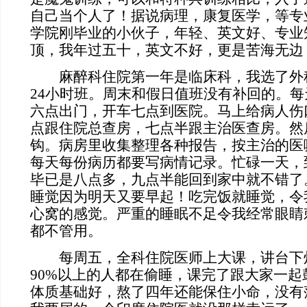
自己当个人了！据说病理，康复医学，等专
学院刚毕业的小伙子，年轻、英文好、专业
顶，我年过五十，英文不好，更是苦海无边
麻醉科住院第一年是临床科，我选了外
24小时班。周末和假日值班没有补回的。
六点出门，开车七点到医院。马上给病人伤
点跟住院总查房，七点半跟主治医查房。然
钩。病房里收集整理各种报告，按主治的医
每天每份病历都要写病情记录。忙碌一天，
毕已是八点多，九点半能回到家中就不错了
睡觉因为明天又要早起！吃完饭就睡觉，令
心窝的感觉。严重的睡眠不足令我经常眼睛
都不管用。
每周五，全科住院医师上大课，讲台下
90%以上的人都在偷睡，课完了跟大家一
体质基础好，熬了四年还能保住小命，没有