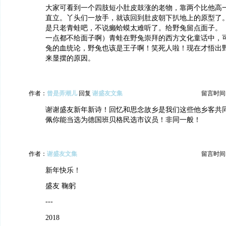
大家可看到一个四肢短小肚皮鼓涨的老物，靠两个比他高
直立。丫头们一放手，就该回到肚皮朝下扒地上的原型了
是只老青蛙吧，不说癞蛤蟆太难听了。给野兔留点面子。
一点都不给面子啊）青蛙在野兔崇拜的西方文化童话中，
兔的血统论，野兔也该是王子啊！笑死人啦！现在才悟出
来显摆的原因。
作者：
曾是弄潮儿
回复
谢盛友文集
留言时间：20
谢谢盛友新年新诗！回忆和思念故乡是我们这些他乡客共
佩你能当选为德国班贝格民选市议员！非同一般！
作者：
谢盛友文集
留言时间：20
新年快乐！
盛友 鞠躬
---
2018