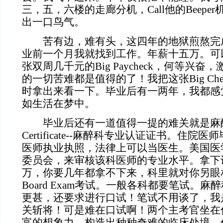
三，五，六楼的走廊分机，Call他的Beepe
出一口鸟气。
苦有边，难有头，这四年的地狱煎熬完
业前一个月我就找到工作。年薪十五万。可
张双周几千元的Big Paycheck，何等兴
的一切苦难都是值得的了！我把这张Big Ch
时拿出来看一下。毕业后有一两年，我都感
如生活在梦中。
毕业后还有一道值得一提的难关就是麻醉科
Certificate--麻醉科专业认证证书。住
医师执业执照，法律上可以当医生。美国医
委员会，来审核该科医师的专业水平。拿下
万，你要几年都拿不下来，科里就对你另眼
Board Exam考试。一般各科都要笔试。
更甚，还要求进行口试！笔试不用谈了，我
关斩将！可是难在口试啊！两个主考官坐在
富的想象力，构造出种种奇难的临床处境，