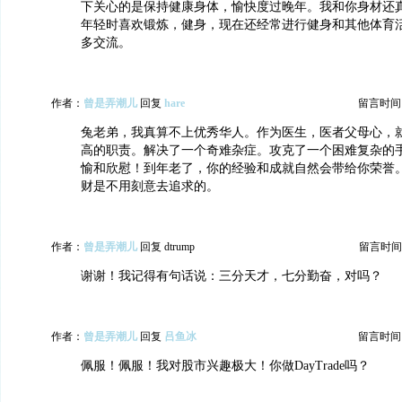
下关心的是保持健康身体，愉快度过晚年。我和你身材还真相
年轻时喜欢锻炼，健身，现在还经常进行健身和其他体育
多交流。
作者：
曾是弄潮儿
回复
hare
留言时间：20
兔老弟，我真算不上优秀华人。作为医生，医者父母心，
高的职责。解决了一个奇难杂症。攻克了一个困难复杂的
愉和欣慰！到年老了，你的经验和成就自然会带给你荣誉
财是不用刻意去追求的。
作者：
曾是弄潮儿
回复 dtrump
留言时间：20
谢谢！我记得有句话说：三分天才，七分勤奋，对吗？
作者：
曾是弄潮儿
回复
吕鱼冰
留言时间：20
佩服！佩服！我对股市兴趣极大！你做DayTrade吗？