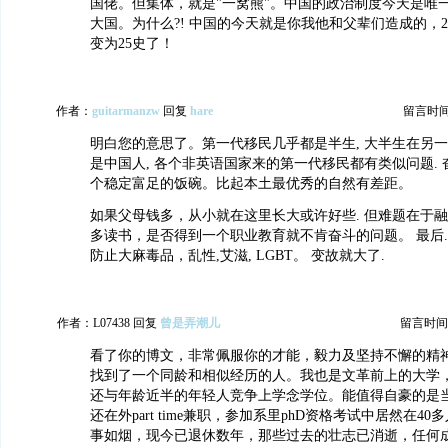
国佬。但集体，就是"一窝熊"。中国的政治制度今天是唯一
大国。为什么?! 中国的今天就是你我他和父辈们造成的，2
变为25史了！
作者：
guitarmanzw
回复
hare
留言时间：2
明白您的意思了。第一代移民几乎都是半生, 大半生在另
是中国人, 各个非英语国家来的第一代移民都有类似问题.
个稳定富足的饭碗。比起本土最优秀的自然有差距。
如果父母钱多，从小就在这里长大或许好些. 但难题在于
多读书，是否得到一个职业教育就不肯奋斗的问题。 最后
防止大麻毒品，乱性,艾滋, LGBT。 变故就大了.
作者：L07438 回复
曾是弄潮儿
留言时间：20
看了你的博文，非常佩服你的才能，毅力及坚持不懈的精
找到了一个同龄和相似经历的人。我也是文革前上的大学，
还与年龄近半的年轻人竞争上学念学位。能值得自豪的是当
还在外part time兼职，参加系里phD资格考试中居然在4
事如烟，现今已退休数年，那些过去的壮志已消逝，任何