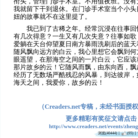
衔头，管理门诊手术室。不用值夜班。没有
我就留下干到退休。在门诊手术室当个小头
妞的故事就不在这里提了。
我已到了古稀之年。经常沉浸在往事回
有几次得意？一生又有几次失意？往事如歌
爱躺在天台仰望夏日南方暴雨洗刷后的蓝天
随风飘向远方的白云，我心里想它会飘到何
眼遥望，在那海空之间的一片白云，它应该
那片故乡的云！它随风而飘，由东向西，飘
经历了无数场严酷残忍的风暴，到达彼岸，
海天之间，我爱你，故乡的云！
（Creaders.net专稿，未经书面
更多精彩有奖征文请点击
http://www.creaders.net/events/zhen
浏览(40444)
(95)