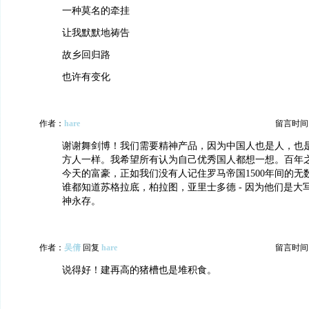
一种莫名的牵挂
让我默默地祷告
故乡回归路
也许有变化
作者：
hare
留言时间：20
谢谢舞剑博！我们需要精神产品，因为中国人也是人，也是大写
方人一样。我希望所有认为自己优秀国人都想一想。百年
今天的富豪，正如我们没有人记住罗马帝国1500年间的无
谁都知道苏格拉底，柏拉图，亚里士多德 - 因为他们是大写
神永存。
作者：
吴倩
回复
hare
留言时间：20
说得好！建再高的猪槽也是堆积食。