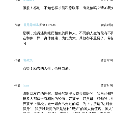
佩服！感动！不知怎样才能和您联系，有微信吗？请加我;Ch7
作者：
曾是弄潮儿
回复 L07438
留言时间：20
是啊，难得遇到经历相似的同龄人。不同的人生阶段有不
在和你一样：身体健康，为此为大。其他都不重要了。希
习！
作者：
格致夫
留言时间：20
点赞！励志的人生，值得自豪。
作者：
hare
留言时间：20
谢谢网友们的理解。我虽然家里人都是搞医的，我自己却
很多人都似乎有相同的经历，好孩子，好父母，好领导，好
养孩子上藤校，走一遍自己走过的路，为止，所谓"达则兼
保身"。我所以疑问的正是这种"规矩"的国人价值观。国人"