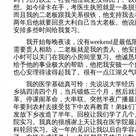
想。如今绿卡在手，考医生执照就是一条脱
而且我的二老板跟我关系很铁，他支持我去
两年后他就要回意大利自己当大老板。他说
安排多些时间给我复习。
我开始每晚夜读，没有weekend是最低
需要贵人相助，二老板就是我的贵人，他安
小时可以关门在我的小房间里复习。他诚恳
给予他的事业极大的帮助，他把我安顿一个
也心安理得读得起我了。很有一点江湖义气
我的医学基础真可怜：先说说大学经历
乡搞四清四个月，当兵锻炼三个月，然后就
革。停课闹革命，大串联。突然半夜广播最
年要到农村去接受贫下中农再教育！弟妹们
发放下乡改造了半年。回校让我们学了几个
院实习。我真的很感谢上天让我在医学院最
科轮回实习。这一年的见识让我以后自学容