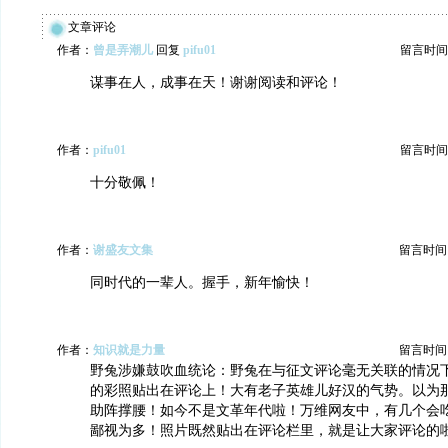
文章评论
作者：
曾是弄潮儿
回复
pifu01
留言时间：20
谋事在人，成事在天！谢谢阅读和评论！
作者：
pifu01
留言时间：20
十分敬佩！
作者：
谢盛友文集
留言时间：20
同时代的一辈人。握手，新年愉快！
作者：
知识就是力量
留言时间：20
野兔涉嫌鼓吹血统论：野兔在与征文评论毫无关联的情况
的彩照贴出在评论上！大有老子英雄儿好汉的气势。以为
助阵撑腰！如今不是文革年代啦！万维网友中，有几个会
鄙视为多！照片既然贴出在评论栏里，就是让大家评论的