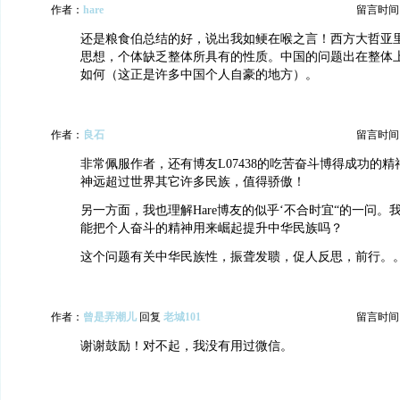
作者：
hare
留言时间：20
还是粮食伯总结的好，说出我如鲠在喉之言！西方大哲亚
思想，个体缺乏整体所具有的性质。中国的问题出在整体上
如何（这正是许多中国个人自豪的地方）。
作者：
良石
留言时间：20
非常佩服作者，还有博友L07438的吃苦奋斗博得成功的
神远超过世界其它许多民族，值得骄傲！
另一方面，我也理解Hare博友的似乎‘不合时宜“的一问。
能把个人奋斗的精神用来崛起提升中华民族吗？
这个问题有关中华民族性，振聋发聩，促人反思，前行。
作者：
曾是弄潮儿
回复
老城101
留言时间：20
谢谢鼓励！对不起，我没有用过微信。